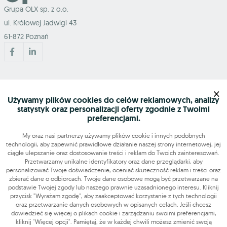
Grupa OLX sp. z o.o.
ul. Królowej Jadwigi 43
61-872 Poznań
Mapa serwisu
×
Używamy plików cookies do celów reklamowych, analizy
statystyk oraz personalizacji oferty zgodnie z Twoimi
Szukasz pracy?
preferencjami.
My oraz nasi partnerzy używamy plików cookie i innych podobnych
technologii, aby zapewnić prawidłowe działanie naszej strony internetowej, jej
Znajdź nas
ciągłe ulepszanie oraz dostosowanie treści i reklam do Twoich zainteresowań.
Przetwarzamy unikalne identyfikatory oraz dane przeglądarki, aby
personalizować Twoje doświadczenie, oceniać skuteczność reklam i treści oraz
Narzędzia
zbierać dane o odbiorcach. Twoje dane osobowe mogą być przetwarzane na
podstawie Twojej zgody lub naszego prawnie uzasadnionego interesu. Kliknij
przycisk "Wyrażam zgodę", aby zaakceptować korzystanie z tych technologii
OLX-praca © 2026. Wszelkie prawa zastrzeżone.
oraz przetwarzanie danych osobowych w opisanych celach. Jeśli chcesz
OLX Praca
Budowa i remonty
Produkcja
Administracja
Sprzedaż
dowiedzieć się więcej o plikach cookie i zarządzaniu swoimi preferencjami,
kliknij "Więcej opcji". Pamiętaj, że w każdej chwili możesz zmienić swoją
Praca dodatkowa i sezonowa