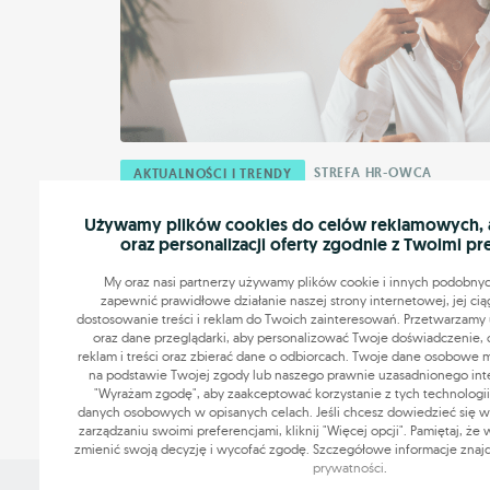
STREFA HR-OWCA
AKTUALNOŚCI I TRENDY
Więź z firmą – jak sprawić, by
Używamy plików cookies do celów reklamowych, an
pracownik został na lata?
oraz personalizacji oferty zgodnie z Twoimi pr
Rozwój rynku pracy spowodował, że przedsiębiorstwa
My oraz nasi partnerzy używamy plików cookie i innych podobnyc
mogą skupiać się tylko na zaspokajaniu potrzeb swoi
zapewnić prawidłowe działanie naszej strony internetowej, jej cią
dostosowanie treści i reklam do Twoich zainteresowań. Przetwarzamy u
klientów, lecz także powinni mieć ...
oraz dane przeglądarki, aby personalizować Twoje doświadczenie, 
reklam i treści oraz zbierać dane o odbiorcach. Twoje dane osobowe
07.01.2020
4 min.
na podstawie Twojej zgody lub naszego prawnie uzasadnionego intere
"Wyrażam zgodę", aby zaakceptować korzystanie z tych technologii
danych osobowych w opisanych celach. Jeśli chcesz dowiedzieć się wię
zarządzaniu swoimi preferencjami, kliknij "Więcej opcji". Pamiętaj, że
zmienić swoją decyzję i wycofać zgodę. Szczegółowe informacje znaj
prywatności
.