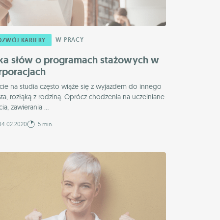
W PRACY
OZWÓJ KARIERY
lka słów o programach stażowych w
rporacjach
cie na studia często wiąże się z wyjazdem do innego
ta, rozłąką z rodziną. Oprócz chodzenia na uczelniane
cia, zawierania ...
4.02.2020
5 min.