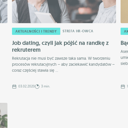
STREFA HR-OWCA
AKTUALNOŚCI I TRENDY
A
Job dating, czyli jak pójść na randkę z
Bą
rekruterem
Aser
umi
Rekrutacja nie musi być zawsze taka sama. W tworzeniu
sieb
procesów rekrutacyjnych – aby zaciekawić kandydatów –
coraz częściej stawia się ...
03.02.2020
3 min.
1