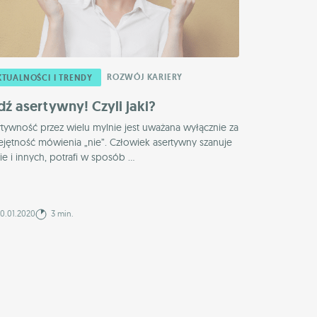
ROZWÓJ KARIERY
KTUALNOŚCI I TRENDY
dź asertywny! Czyli jaki?
tywność przez wielu mylnie jest uważana wyłącznie za
ejętność mówienia „nie”. Człowiek asertywny szanuje
ie i innych, potrafi w sposób ...
0.01.2020
3 min.