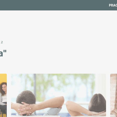
PRA
 2
a"