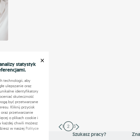
×
alizy statystyk
eferencjami.
 nie
h technologii, aby
ch
głe ulepszanie oraz
nikalne identyfikatory
oceniać skuteczność
 mogą być przetwarzane
su. Kliknij przycisk
 oraz przetwarzanie
cej o plikach cookie i
 w każdej chwili możesz
1
2
3
dziesz w naszej
Polityce
Mapa serwisu
Szukasz pracy?
Zna