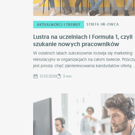
STREFA HR-OWCA
AKTUALNOŚCI I TRENDY
Lustra na uczelniach i Formuła 1, czyli
szukanie nowych pracowników
W ostatnich latach sukcesywnie rozwija się marketing
rekrutacyjny w organizacjach na całym świecie. Przycz
jest prosta: chęć zainteresowania kandydatów ofertą ..
12.03.2020
3 min.