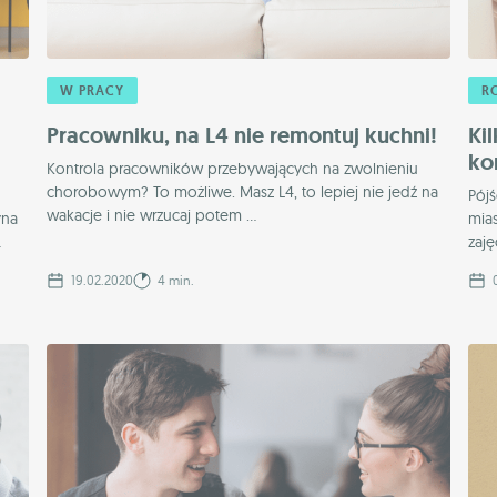
W PRACY
R
Pracowniku, na L4 nie remontuj kuchni!
Ki
ko
Kontrola pracowników przebywających na zwolnieniu
chorobowym? To możliwe. Masz L4, to lepiej nie jedź na
Pójś
wakacje i nie wrzucaj potem ...
yna
mias
.
zaję
19.02.2020
4 min.
0