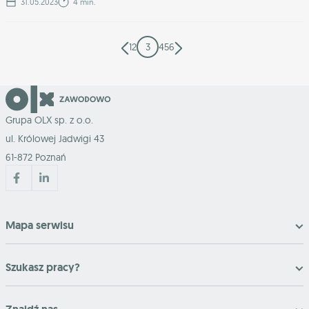
31.05.2023
4 min.
1
2
3
4
5
6
Grupa OLX sp. z o.o.
ul. Królowej Jadwigi 43
61-872 Poznań
Mapa serwisu
Szukasz pracy?