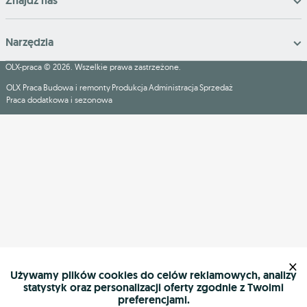
Znajdź nas
Narzędzia
OLX-praca © 2026. Wszelkie prawa zastrzeżone.
OLX Praca
Budowa i remonty
Produkcja
Administracja
Sprzedaż
Praca dodatkowa i sezonowa
×
Używamy plików cookies do celów reklamowych, analizy
statystyk oraz personalizacji oferty zgodnie z Twoimi
preferencjami.