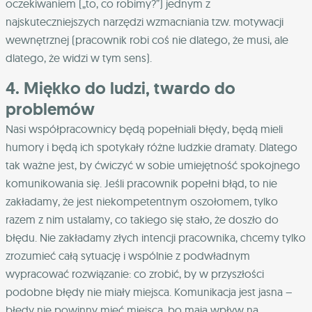
oczekiwaniem („to, co robimy?”) jednym z
najskuteczniejszych narzędzi wzmacniania tzw. motywacji
wewnętrznej (pracownik robi coś nie dlatego, że musi, ale
dlatego, że widzi w tym sens).
4. Miękko do ludzi, twardo do
problemów
Nasi współpracownicy będą popełniali błędy, będą mieli
humory i będą ich spotykały różne ludzkie dramaty. Dlatego
tak ważne jest, by ćwiczyć w sobie umiejętność spokojnego
komunikowania się. Jeśli pracownik popełni błąd, to nie
zakładamy, że jest niekompetentnym oszołomem, tylko
razem z nim ustalamy, co takiego się stało, że doszło do
błędu. Nie zakładamy złych intencji pracownika, chcemy tylko
zrozumieć całą sytuację i wspólnie z podwładnym
wypracować rozwiązanie: co zrobić, by w przyszłości
podobne błędy nie miały miejsca. Komunikacja jest jasna –
błędy nie powinny mieć miejsca, bo mają wpływ na