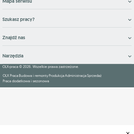
Mapa serwisu
Szukasz pracy?
Znajdź nas
Narzędzia
OLX-praca © 2026. Wszelkie prawa zastrzeżone.
OLX Praca
Budowa i remonty
Produkcja
Administracja
Sprzedaż
Praca dodatkowa i sezonowa
×