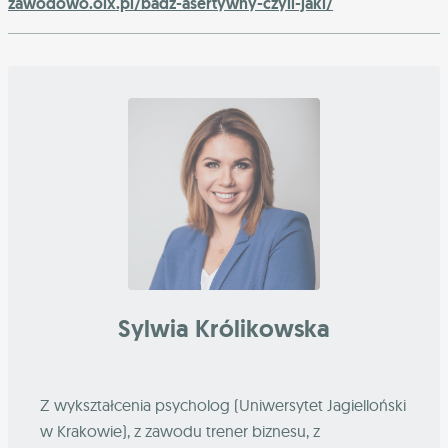
zawodowo.olx.pl/badz-asertywny-czyli-jaki/
Sylwia Królikowska
Z wykształcenia psycholog (Uniwersytet Jagielloński
w Krakowie), z zawodu trener biznesu, z