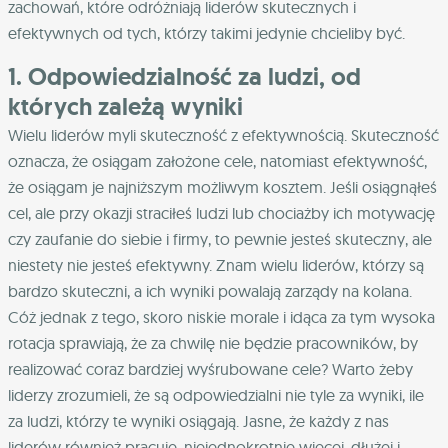
zachowań, które odróżniają liderów skutecznych i
efektywnych od tych, którzy takimi jedynie chcieliby być.
1. Odpowiedzialność za ludzi, od
których zależą wyniki
Wielu liderów myli skuteczność z efektywnością. Skuteczność
oznacza, że osiągam założone cele, natomiast efektywność,
że osiągam je najniższym możliwym kosztem. Jeśli osiągnąłeś
cel, ale przy okazji straciłeś ludzi lub chociażby ich motywację
czy zaufanie do siebie i firmy, to pewnie jesteś skuteczny, ale
niestety nie jesteś efektywny. Znam wielu liderów, którzy są
bardzo skuteczni, a ich wyniki powalają zarządy na kolana.
Cóż jednak z tego, skoro niskie morale i idąca za tym wysoka
rotacja sprawiają, że za chwilę nie będzie pracowników, by
realizować coraz bardziej wyśrubowane cele? Warto żeby
liderzy zrozumieli, że są odpowiedzialni nie tyle za wyniki, ile
za ludzi, którzy te wyniki osiągają. Jasne, że każdy z nas
liderów również pracuje, niejednokrotnie więcej, dłużej i