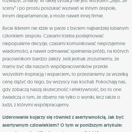
rozważyć zmianę. W takiej sytuacji nie jest wstydem „zejść ze
sceny” i po prostu poszukać wyzwań w innym zespole,
innym departamencie, a może nawet innej firmie.
Bycie liderem nie idzie w parze z byciem najbardziej lubianym
członkiem zespołu. Czasami trzeba podejmować
niepopularne decyzje, czasami komunikować nieprzyjemne
wiadomości, a nawet odmawiać spełnienia próśb, na których
pracownikom bardzo zależy. Jeśli jednak zrozumiemy, że
mamy być dla naszych współpracowników przede
wszystkim inspiracją i wsparciem, to przestaniemy za wszelką
cenę dążyć do tego, by wszyscy nas kochali. Pokochają nas,
gdy zobaczą naszą skuteczność i efektywność, bo to one
świadczą o tym, że dbamy nie tylko o wyniki, lecz także o
ludzi, z którymi współpracujemy.
Liderowanie kojarzy się również z asertywnością. Jak być
asertywnym człowiekiem? O tym w poniższym artykule: