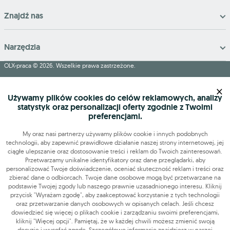
Znajdź nas
Narzędzia
OLX-praca © 2026. Wszelkie prawa zastrzeżone.
OLX Praca
Budowa i remonty
Produkcja
Administracja
Sprzedaż
×
Praca dodatkowa i sezonowa
Używamy plików cookies do celów reklamowych, analizy
statystyk oraz personalizacji oferty zgodnie z Twoimi
preferencjami.
My oraz nasi partnerzy używamy plików cookie i innych podobnych
technologii, aby zapewnić prawidłowe działanie naszej strony internetowej, jej
ciągłe ulepszanie oraz dostosowanie treści i reklam do Twoich zainteresowań.
Przetwarzamy unikalne identyfikatory oraz dane przeglądarki, aby
personalizować Twoje doświadczenie, oceniać skuteczność reklam i treści oraz
zbierać dane o odbiorcach. Twoje dane osobowe mogą być przetwarzane na
podstawie Twojej zgody lub naszego prawnie uzasadnionego interesu. Kliknij
przycisk "Wyrażam zgodę", aby zaakceptować korzystanie z tych technologii
oraz przetwarzanie danych osobowych w opisanych celach. Jeśli chcesz
dowiedzieć się więcej o plikach cookie i zarządzaniu swoimi preferencjami,
kliknij "Więcej opcji". Pamiętaj, że w każdej chwili możesz zmienić swoją
decyzję i wycofać zgodę. Szczegółowe informacje znajdziesz w naszej