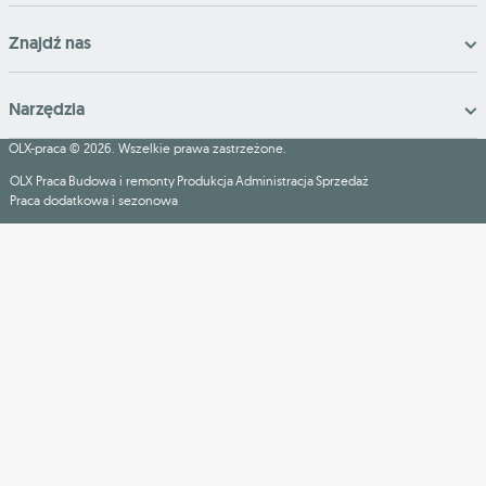
Znajdź nas
Narzędzia
OLX-praca © 2026. Wszelkie prawa zastrzeżone.
OLX Praca
Budowa i remonty
Produkcja
Administracja
Sprzedaż
Praca dodatkowa i sezonowa