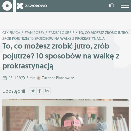
/
/
/
OLX PRACA
STAN DOBRY
ZADBAJ O SIEBIE
TO, CO MOŻESZ ZROBIĆ JUTRO,
ZRÓB POJUTRZE? 10 SPOSOBÓW NA WALKĘ Z PROKRASTYNACJĄ
To, co możesz zrobić jutro, zrób
pojutrze? 10 sposobów na walkę z
prokrastynacją
28.11.22
8 min.
Zuzanna Piechowicz
Udostępnij