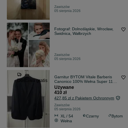
Zawiszów
05 sierpnia 2026
Fotograf: Dolnośląskie, Wrocław,
Świdnica, Wałbrzych
Zawiszów
05 sierpnia 2026
Garnitur BYTOM Vitale Barberis
Dostawa gratis
Canonico 100% Wełna Super 110's
| 176/108/96 | Czarny
Używane
410 zł
427,85 zł z Pakietem Ochronnym
Zawiszów
05 sierpnia 2026
XL / 54
Czarny
Bytom
Wełna