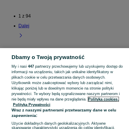
1
z
94
Dalej
Strona główna
Dolnośląskie
Zawiszów
Dbamy o Twoją prywatność
My i nasi
447
partnerzy przechowujemy lub uzyskujemy dostęp do
KATEGORIA
informacji na urządzeniu, takich jak unikalne identyfikatory w
plikach cookie w celu przetwarzania danych osobowych.
Użytkownik może zaakceptować wybory lub zarządzać nimi,
Skorzystaj z największego serwisu ogłoszeniowego - Zawiszów i okolice! Kupuj to, czego pragniesz i sprzedawaj to, czego już nie potrzebujesz!
Zobacz Więc
klikając poniżej lub w dowolnym momencie na stronie polityki
prywatności. Te wybory będą sygnalizowane naszym partnerom i
Mapa kategorii
nie będą miały wpływu na dane przeglądania.
Polityka cookies,
Polityka Prywatności
Mapa miejscowości
Wraz z naszymi partnerami przetwarzamy dane w celu
Mapa ministron
zapewnienia:
Popularne wyszukiwania
Użycie dokładnych danych geolokalizacyjnych. Aktywne
skanowanie charakterystyki urządzenia do celów identyfikacji.