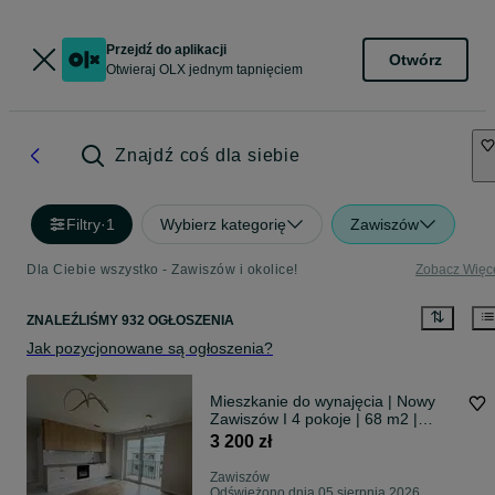
Przejdź do aplikacji
Otwórz
Otwieraj OLX jednym tapnięciem
Znajdź coś dla siebie
Filtry
·
1
Wybierz kategorię
Zawiszów
Dla Ciebie wszystko - Zawiszów i okolice!
Zobacz Więc
ZNALEŹLIŚMY 932 OGŁOSZENIA
Jak pozycjonowane są ogłoszenia?
Mieszkanie do wynajęcia | Nowy
Zawiszów I 4 pokoje | 68 m2 |
NOWE
3 200 zł
Zawiszów
Odświeżono dnia 05 sierpnia 2026