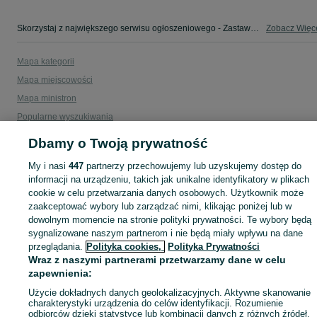
Skorzystaj z największego serwisu ogłoszeniowego - Zastawie i okolice! Kupuj to, czego pragniesz i sprzedawaj to, czego już nie potrzebujesz!
Zobacz Więc
Mapa kategorii
Mapa miejscowości
Mapa ministron
Popularne wyszukiwania
Dbamy o Twoją prywatność
My i nasi
447
partnerzy przechowujemy lub uzyskujemy dostęp do
informacji na urządzeniu, takich jak unikalne identyfikatory w plikach
cookie w celu przetwarzania danych osobowych. Użytkownik może
zaakceptować wybory lub zarządzać nimi, klikając poniżej lub w
dowolnym momencie na stronie polityki prywatności. Te wybory będą
sygnalizowane naszym partnerom i nie będą miały wpływu na dane
przeglądania.
Polityka cookies,
Polityka Prywatności
Wraz z naszymi partnerami przetwarzamy dane w celu
zapewnienia:
Użycie dokładnych danych geolokalizacyjnych. Aktywne skanowanie
charakterystyki urządzenia do celów identyfikacji. Rozumienie
odbiorców dzięki statystyce lub kombinacji danych z różnych źródeł.