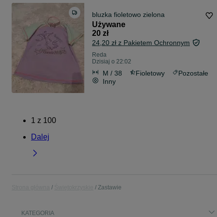
bluzka fioletowo zielona
Używane
20 zł
24,20 zł z Pakietem Ochronnym
Reda
Dzisiaj o 22:02
M / 38
Fioletowy
Pozostałe
Inny
1
z
100
Dalej
Strona główna
Świętokrzyskie
Zastawie
KATEGORIA