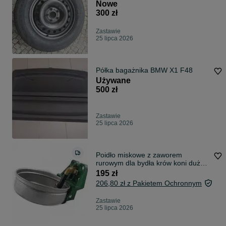
Nowe
300 zł
Zastawie
25 lipca 2026
Półka bagażnika BMW X1 F48
Używane
500 zł
Zastawie
25 lipca 2026
Poidło miskowe z zaworem
rurowym dla bydła krów koni duże
5 litrów
195 zł
206,80 zł z Pakietem Ochronnym
Zastawie
25 lipca 2026