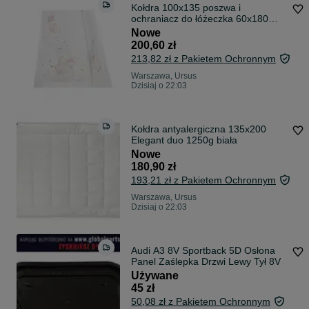
Kołdra 100x135 poszwa i
ochraniacz do łóżeczka 60x180
Słoń biała różowa
Nowe
200,60 zł
213,82 zł z Pakietem Ochronnym
Warszawa, Ursus
Dzisiaj o 22:03
Kołdra antyalergiczna 135x200
Elegant duo 1250g biała
Nowe
180,90 zł
193,21 zł z Pakietem Ochronnym
Warszawa, Ursus
Dzisiaj o 22:03
Audi A3 8V Sportback 5D Osłona
Panel Zaślepka Drzwi Lewy Tył 8V
Używane
45 zł
50,08 zł z Pakietem Ochronnym