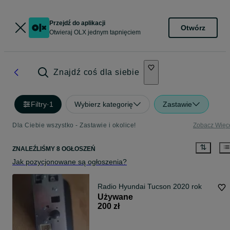
Przejdź do aplikacji
Otwórz
Otwieraj OLX jednym tapnięciem
Znajdź coś dla siebie
Filtry
·
1
Wybierz kategorię
Zastawie
Dla Ciebie wszystko - Zastawie i okolice!
Zobacz Więc
ZNALEŹLIŚMY 8 OGŁOSZEŃ
Jak pozycjonowane są ogłoszenia?
Radio Hyundai Tucson 2020 rok
Używane
200 zł