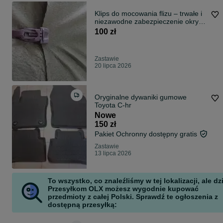
Klips do mocowania flizu – trwałe i
niezawodne zabezpieczenie okryć
PAKIET 20 SZTUK
100 zł
Zastawie
20 lipca 2026
Oryginalne dywaniki gumowe
Toyota C-hr
Nowe
150 zł
Pakiet Ochronny dostępny gratis
Zastawie
13 lipca 2026
To wszystko, co znaleźliśmy w tej lokalizacji, ale dz
Przesyłkom OLX możesz wygodnie kupować
przedmioty z całej Polski. Sprawdź te ogłoszenia z
dostępną przesyłką: