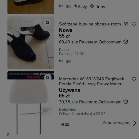
38
Biały
Inny
Skórzane buty na obcasie rozm. 39
Nowe
55 zł
60,43 zł z Pakietem Ochronnym
Kalisz
Dzisiaj o 22:02
39
Mercedes W169 W245 Zagłówek
Fotela Przód Lewy Prawy Materiał
Szary
Używane
65 zł
70,78 zł z Pakietem Ochronnym
Dębowiec
Odświeżono dzisiaj o 22:02
Zobacz więcej