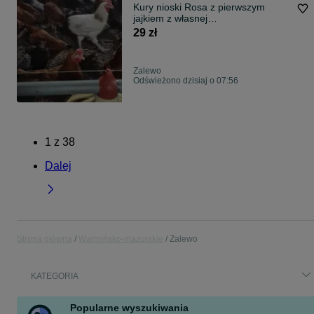
Kury nioski Rosa z pierwszym
jajkiem z własnej
hodowli.Zapraszam.
29 zł
Zalewo
Odświeżono dzisiaj o 07:56
1
z
38
Dalej
Strona główna
Warmińsko-mazurskie
Zalewo
KATEGORIA
Popularne wyszukiwania