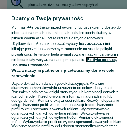
plac zabaw
działka
wczsy zalew zegrzyński
szlifierka do betonu
kierowca c e,
gospodarstwo
Dbamy o Twoją prywatność
stare drzwii
kontener moski
Zobacz Więcej
My i nasi
447
partnerzy przechowujemy lub uzyskujemy dostęp do
informacji na urządzeniu, takich jak unikalne identyfikatory w
plikach cookie w celu przetwarzania danych osobowych.
Skorzystaj z największego serwisu ogłoszeniowego - Zalewo i okolice! Kupuj to, czego pragniesz i sprzedawaj to, czego już nie potrzebujesz!
Zobacz Więc
Użytkownik może zaakceptować wybory lub zarządzać nimi,
klikając poniżej lub w dowolnym momencie na stronie polityki
prywatności. Te wybory będą sygnalizowane naszym partnerom i
Mapa kategorii
nie będą miały wpływu na dane przeglądania.
Polityka cookies,
Mapa miejscowości
Polityka Prywatności
Mapa ministron
Wraz z naszymi partnerami przetwarzamy dane w celu
zapewnienia:
Popularne wyszukiwania
Użycie dokładnych danych geolokalizacyjnych. Aktywne
skanowanie charakterystyki urządzenia do celów identyfikacji.
Rozumienie odbiorców dzięki statystyce lub kombinacji danych z
różnych źródeł. Przechowywanie informacji na urządzeniu lub
dostęp do nich. Pomiar efektywności reklam. Rozwój i ulepszanie
usług. Tworzenie profili w celu personalizacji treści. Tworzenie
profili w celu spersonalizowanych reklam. Wykorzystywanie
ograniczonych danych do wyboru reklam. Wykorzystywanie
ograniczonych danych do wyboru treści. Pomiar efektywności
treści. Wykorzystanie profili do wyboru spersonalizowanych reklam.
Wykorzystywanie profili w celu doboru spersonalizowanych treści.