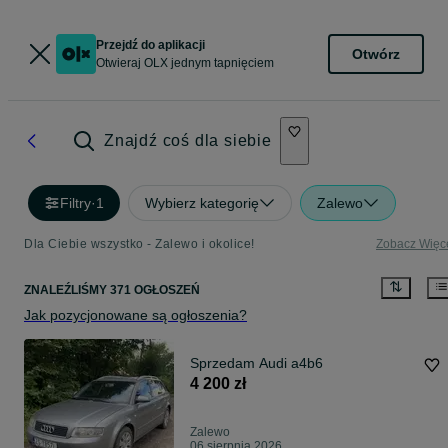
Przejdź do aplikacji
Otwórz
Otwieraj OLX jednym tapnięciem
Znajdź coś dla siebie
Filtry
·
1
Wybierz kategorię
Zalewo
Dla Ciebie wszystko - Zalewo i okolice!
Zobacz Więc
ZNALEŹLIŚMY 371 OGŁOSZEŃ
Jak pozycjonowane są ogłoszenia?
Sprzedam Audi a4b6
4 200 zł
Zalewo
06 sierpnia 2026