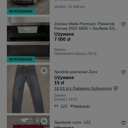
2003 - 41 000 km
WYRÓŻNIONE
Zestaw Miele Premium: Piekarnik
Parowy DGC 6805 + Szuflada ESW
6229X | Menu PL
Używane
7 000 zł
Zalewo
Odświeżono dzisiaj o 05:11
WYRÓŻNIONE
Spodnie jeansowe Zara
Używane
15 zł
18,53 zł z Pakietem Ochronnym
Zalewo
Dzisiaj o 19:22
122
Niebieski
Spodenki rozm. 122