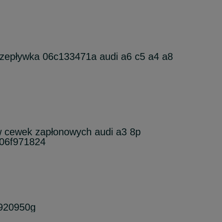
rzepływka 06c133471a audi a6 c5 a4 a8
 cewek zapłonowych audi a3 8p
 06f971824
0920950g