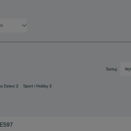
Sortuj:
Wyb
la Dzieci
2
Sport i Hobby
2
NE597