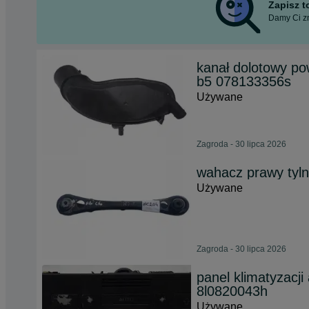
Zapisz 
Damy Ci zn
kanał dolotowy po
b5 078133356s
Używane
Zagroda - 30 lipca 2026
wahacz prawy tyl
Używane
Zagroda - 30 lipca 2026
panel klimatyzacji
8l0820043h
Używane