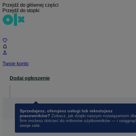
Przejdź do głównej części
Przejdź do stopki
Czat
Twoje konto
Dodaj ogłoszenie
Dla biznesu
opens in a new tab
Sprzedajesz, oferujesz usługi lub rekrutujesz
pracowników?
Zobacz, jak dzięki naszym rozwiązaniom dl
firm możesz dotrzeć do milionów użytkowników — i osiągną
swoje cele.