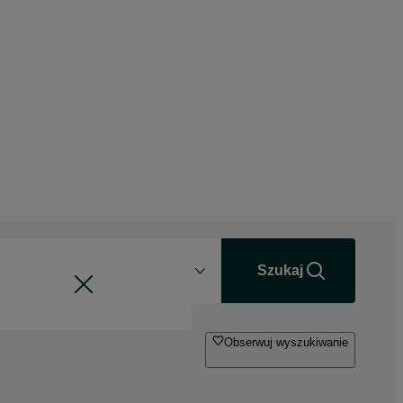
Odległość
+0 km
Szukaj
Obserwuj wyszukiwanie