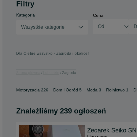
Filtry
Kategoria
Cena
Wszystkie kategorie
Dla Ciebie wszystko - Zagroda i okolice!
Strona główna
Lubelskie
Zagroda
Motoryzacja
226
Dom i Ogród
5
Moda
3
Rolnictwo
1
D
Znaleźliśmy 239 ogłoszeń
Zegarek Seiko S