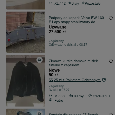
XL / 42
Biały
Pozostałe
Podpory do koparki Volvo EW 160
E Łapy stopy stabilizatory do
koparki kołowej Hitachi Doosan
Używane
EW140
27 500 zł
Zagórzany
Odświeżono dzisiaj o 08:17
Zimowa kurtka damska misiek
futerko z kapturem
Nowe
50 zł
55,25 zł z Pakietem Ochronnym
Zagórzany
Dzisiaj o 07:27
M / 38
Czarny
Stradivarius
Futro
Sandały dla chłopca 27 Bartek