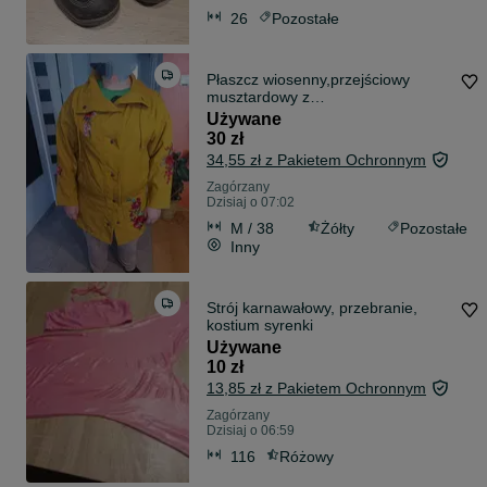
26
Pozostałe
Płaszcz wiosenny,przejściowy
musztardowy z
motywem.kwiatowym folklorowym
Używane
30 zł
34,55 zł z Pakietem Ochronnym
Zagórzany
Dzisiaj o 07:02
M / 38
Żółty
Pozostałe
Inny
Strój karnawałowy, przebranie,
kostium syrenki
Używane
10 zł
13,85 zł z Pakietem Ochronnym
Zagórzany
Dzisiaj o 06:59
116
Różowy