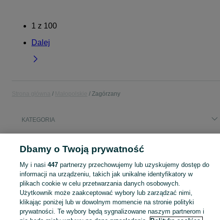
1
z
100
Dalej
Strona główna
Małopolskie
Zagórzany
KATEGORIA
Popularne wyszukiwania
Dbamy o Twoją prywatność
samsung s26
iphone 17
samsung s25
My i nasi
447
partnerzy przechowujemy lub uzyskujemy dostęp do
informacji na urządzeniu, takich jak unikalne identyfikatory w
Skorzystaj z największego serwisu ogłoszeniowego - Zagórzany i okolice! Kupuj to, czego pragniesz i sprzedawaj to, czego już nie potrzebujesz!
Zobacz Więc
plikach cookie w celu przetwarzania danych osobowych.
Użytkownik może zaakceptować wybory lub zarządzać nimi,
klikając poniżej lub w dowolnym momencie na stronie polityki
Mapa kategorii
prywatności. Te wybory będą sygnalizowane naszym partnerom i
Mapa miejscowości