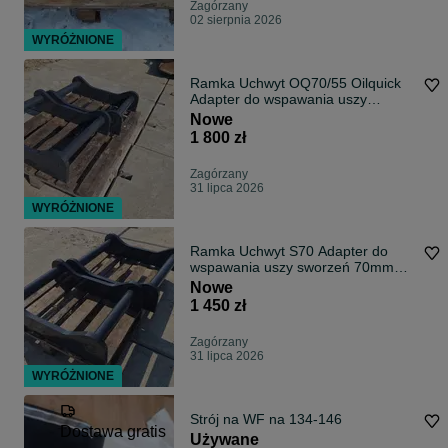
Zagórzany
02 sierpnia 2026
WYRÓŻNIONE
Ramka Uchwyt OQ70/55 Oilquick
Adapter do wspawania uszy
sworzeń 70mm rama mocowanie
Nowe
s70
1 800 zł
Zagórzany
31 lipca 2026
WYRÓŻNIONE
Ramka Uchwyt S70 Adapter do
wspawania uszy sworzeń 70mm
rama mocowanie
Nowe
1 450 zł
Zagórzany
31 lipca 2026
WYRÓŻNIONE
Strój na WF na 134-146
Dostawa gratis
Używane