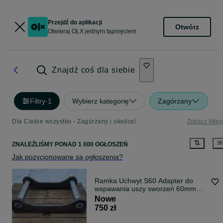
Przejdź do aplikacji
Otwórz
Otwieraj OLX jednym tapnięciem
Znajdź coś dla siebie
Filtry
·
1
Wybierz kategorię
Zagórzany
Dla Ciebie wszystko - Zagórzany i okolice!
Zobacz Więc
ZNALEŹLIŚMY
PONAD
1 000 OGŁOSZEŃ
Jak pozycjonowane są ogłoszenia?
Ramka Uchwyt S60 Adapter do
wspawania uszy sworzeń 60mm
rama mocowanie
Nowe
750 zł