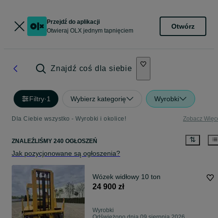
Przejdź do aplikacji
Otwórz
Otwieraj OLX jednym tapnięciem
Znajdź coś dla siebie
Filtry
·
1
Wybierz kategorię
Wyrobki
Dla Ciebie wszystko - Wyrobki i okolice!
Zobacz Więc
ZNALEŹLIŚMY 240 OGŁOSZEŃ
Jak pozycjonowane są ogłoszenia?
Wózek widłowy 10 ton
24 900 zł
Wyrobki
Odświeżono dnia 09 sierpnia 2026