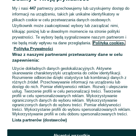
Strona główna
Kujawsko-pomorskie
Wyrobki
My i nasi
447
partnerzy przechowujemy lub uzyskujemy dostęp do
informacji na urządzeniu, takich jak unikalne identyfikatory w
KATEGORIA
plikach cookie w celu przetwarzania danych osobowych.
Użytkownik może zaakceptować wybory lub zarządzać nimi,
Skorzystaj z największego serwisu ogłoszeniowego - Wyrobki i okolice! Kupuj to, czego pragniesz i sprzedawaj to, czego już nie potrzebujesz!
Zobacz Więc
klikając poniżej lub w dowolnym momencie na stronie polityki
prywatności. Te wybory będą sygnalizowane naszym partnerom i
nie będą miały wpływu na dane przeglądania.
Polityka cookies,
Mapa kategorii
Polityka Prywatności
Mapa miejscowości
Wraz z naszymi partnerami przetwarzamy dane w celu
zapewnienia:
Mapa ministron
Użycie dokładnych danych geolokalizacyjnych. Aktywne
Popularne wyszukiwania
skanowanie charakterystyki urządzenia do celów identyfikacji.
Rozumienie odbiorców dzięki statystyce lub kombinacji danych z
różnych źródeł. Przechowywanie informacji na urządzeniu lub
dostęp do nich. Pomiar efektywności reklam. Rozwój i ulepszanie
usług. Tworzenie profili w celu personalizacji treści. Tworzenie
profili w celu spersonalizowanych reklam. Wykorzystywanie
ograniczonych danych do wyboru reklam. Wykorzystywanie
ograniczonych danych do wyboru treści. Pomiar efektywności
treści. Wykorzystanie profili do wyboru spersonalizowanych reklam.
Wykorzystywanie profili w celu doboru spersonalizowanych treści.
Lista partnerów (dostawców)
Akceptuj wszystkie