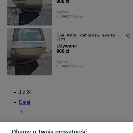
900 zł
Wyrobki
08 sierpnia 2026
Opel Astra j kombi dzwi lewy tył
z177
Używane
900 zł
Wyrobki
08 sierpnia 2026
1
z
24
Dalej
Dbamy o Twoją prywatność