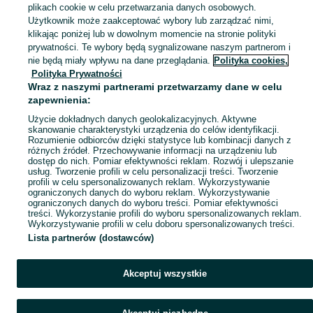
plikach cookie w celu przetwarzania danych osobowych.
Wynajem podnośników i zwyżek - Mazowieckie. Bezpieczne i wydajne rozwiązania do prac na wysokości - sprawdź ogłoszenia na OLX!
Zobacz Więc
Użytkownik może zaakceptować wybory lub zarządzać nimi,
klikając poniżej lub w dowolnym momencie na stronie polityki
prywatności. Te wybory będą sygnalizowane naszym partnerom i
Mapa kategorii
nie będą miały wpływu na dane przeglądania.
Polityka cookies,
Mapa miejscowości
Polityka Prywatności
Wraz z naszymi partnerami przetwarzamy dane w celu
Mapa ministron
zapewnienia:
Popularne wyszukiwania
Użycie dokładnych danych geolokalizacyjnych. Aktywne
skanowanie charakterystyki urządzenia do celów identyfikacji.
Rozumienie odbiorców dzięki statystyce lub kombinacji danych z
różnych źródeł. Przechowywanie informacji na urządzeniu lub
dostęp do nich. Pomiar efektywności reklam. Rozwój i ulepszanie
usług. Tworzenie profili w celu personalizacji treści. Tworzenie
profili w celu spersonalizowanych reklam. Wykorzystywanie
ograniczonych danych do wyboru reklam. Wykorzystywanie
ograniczonych danych do wyboru treści. Pomiar efektywności
treści. Wykorzystanie profili do wyboru spersonalizowanych reklam.
Wykorzystywanie profili w celu doboru spersonalizowanych treści.
Lista partnerów (dostawców)
Akceptuj wszystkie