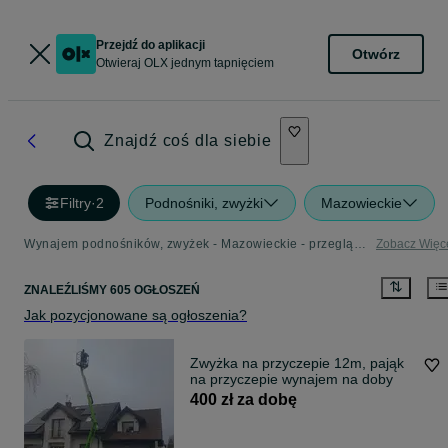
Przejdź do aplikacji
Otwórz
Otwieraj OLX jednym tapnięciem
Znajdź coś dla siebie
Filtry
·
2
Podnośniki, zwyżki
Mazowieckie
Wynajem podnośników, zwyżek - Mazowieckie - przeglądaj ciężki sprzęt budowlany w kategorii Urządzenia, maszyny i narzędzia
Zobacz Więc
ZNALEŹLIŚMY 605 OGŁOSZEŃ
Jak pozycjonowane są ogłoszenia?
Zwyżka na przyczepie 12m, pająk
na przyczepie wynajem na doby
400 zł za dobę