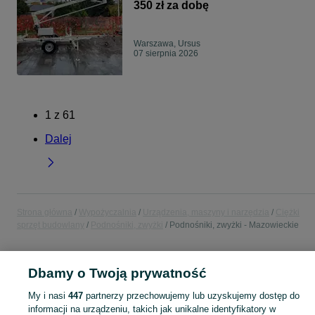
350 zł za dobę
Warszawa, Ursus
07 sierpnia 2026
1
z
61
Dalej
Strona główna
Wypożyczalnia
Urządzenia, maszyny i narzędzia
Ciężki
sprzęt budowlany
Podnośniki, zwyżki
Podnośniki, zwyżki - Mazowieckie
POLSKA » MAZOWIECKIE
Dbamy o Twoją prywatność
My i nasi
447
partnerzy przechowujemy lub uzyskujemy dostęp do
KATEGORIA
informacji na urządzeniu, takich jak unikalne identyfikatory w