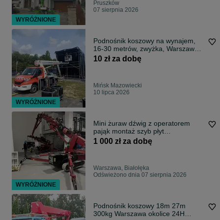
Pruszków
07 sierpnia 2026
WYRÓŻNIONE
Podnośnik koszowy na wynajem,
16-30 metrów, zwyżka, Warszawa,
Łódź. Bez operatora
10 zł za dobę
Mińsk Mazowiecki
10 lipca 2026
WYRÓŻNIONE
Mini żuraw dźwig z operatorem
pająk montaż szyb płyt
warstwowych okien
1 000 zł za dobę
Warszawa, Białołęka
Odświeżono dnia 07 sierpnia 2026
WYRÓŻNIONE
Podnośnik koszowy 18m 27m
300kg Warszawa okolice 24H