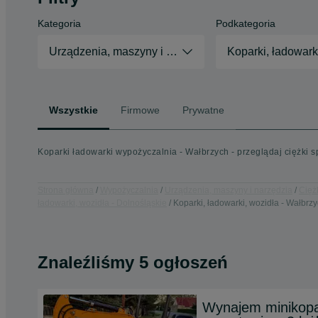
Kategoria
Podkategoria
Urządzenia, maszyny i narzędzia
Koparki, ładowark
Wszystkie
Firmowe
Prywatne
Koparki ładowarki wypożyczalnia - Wałbrzych - przeglądaj ciężki 
Strona główna
Wypożyczalnia
Urządzenia, maszyny i narzędzia
Cięż
ładowarki, wozidła - Dolnośląskie
Koparki, ładowarki, wozidła - Wałbrz
Znaleźliśmy 5 ogłoszeń
Wynajem minikopa