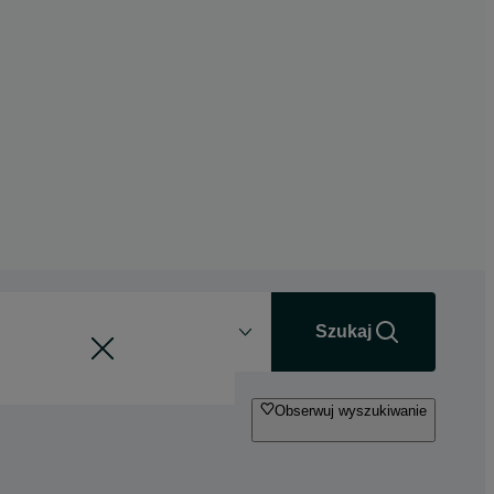
Odległość
+0 km
Szukaj
Obserwuj wyszukiwanie