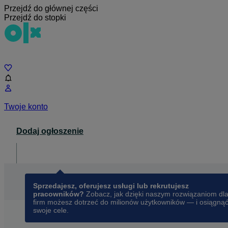
Przejdź do głównej części
Przejdź do stopki
Czat
Twoje konto
Dodaj ogłoszenie
Dla biznesu
opens in a new tab
Sprzedajesz, oferujesz usługi lub rekrutujesz
pracowników?
Zobacz, jak dzięki naszym rozwiązaniom dl
firm możesz dotrzeć do milionów użytkowników — i osiągną
swoje cele.