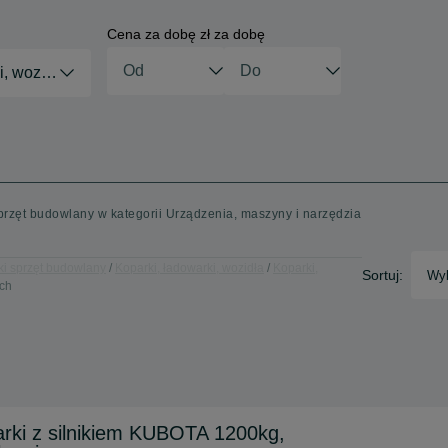
Cena za dobę zł za dobę
i, wozidła
sprzęt budowlany w kategorii Urządzenia, maszyny i narzędzia
ki sprzęt budowlany
Koparki, ładowarki, wozidła
Koparki,
Sortuj:
Wyb
ych
rki z silnikiem KUBOTA 1200kg,