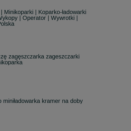
 Minikoparki | Koparko-ładowarki
Wykopy | Operator | Wywrotki |
Polska
ę zagęszczarka zageszczarki
nikoparka
o miniładowarka kramer na doby