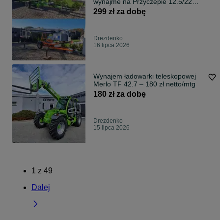
wynajme na Przyczepie 12.5/22m
USŁUGI WYNAJEM
299 zł za dobę
Drezdenko
16 lipca 2026
Wynajem ładowarki teleskopowej
Merlo TF 42.7 – 180 zł netto/mtg
180 zł za dobę
Drezdenko
15 lipca 2026
1
z
49
Dalej