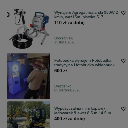
Wynajem Agregat malarski 950W 2
l/min, wąż15m, pistolet 517,
DEDRA
110 zł za dobę
Dobiegniew
15 lipca 2026
Fotobudka wynajem Fotobudka
tradycyjna i fotobudka wideobudka
360
600 zł
Drezdenko
05 sierpnia 2026
Wypożyczalnia mini koparek i
ładowarek !Lawet 8.5 m ! 4.5 m
400 zł za dobę