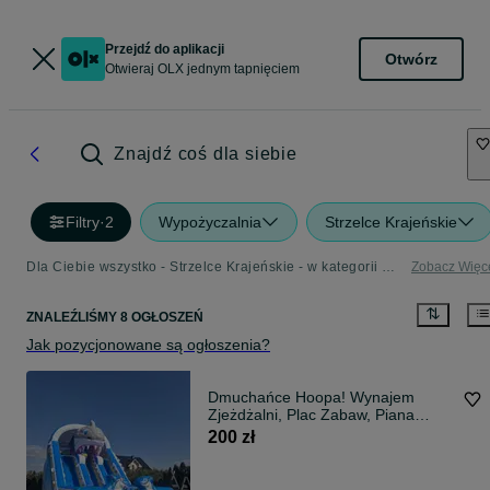
Przejdź do aplikacji
Otwórz
Otwieraj OLX jednym tapnięciem
Znajdź coś dla siebie
Filtry
·
2
Wypożyczalnia
Strzelce Krajeńskie
Dla Ciebie wszystko - Strzelce Krajeńskie - w kategorii Wypożyczalnia
Zobacz Więc
ZNALEŹLIŚMY 8 OGŁOSZEŃ
Jak pozycjonowane są ogłoszenia?
Dmuchańce Hoopa! Wynajem
Zjeżdżalni, Plac Zabaw, Piana
Party, Dart XXL, Gorzów,
200 zł
Deszczno, Skwierzyna,
Międzyrzecz, Witnica, Strzelce