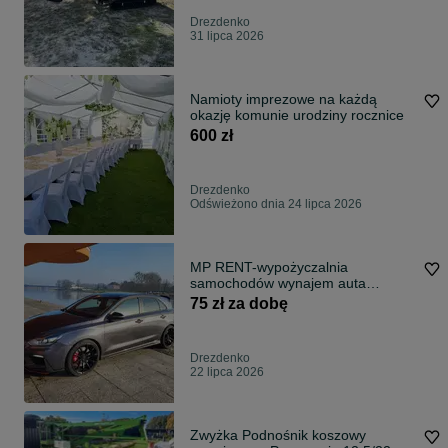
Drezdenko
31 lipca 2026
Namioty imprezowe na każdą
okazję komunie urodziny rocznice
600 zł
Drezdenko
Odświeżono dnia 24 lipca 2026
MP RENT-wypożyczalnia
samochodów wynajem auta
krótko/długoterminowy
75 zł za dobę
Drezdenko
22 lipca 2026
Zwyżka Podnośnik koszowy