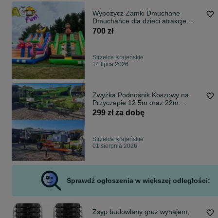
Wypożycz Zamki Dmuchane
Dmuchańce dla dzieci atrakcje
Wynajem
700 zł
Strzelce Krajeńskie
14 lipca 2026
Zwyżka Podnośnik Koszowy na
Przyczepie 12.5m oraz 22m
WYNAJEM USŁUGI
299 zł za dobę
Strzelce Krajeńskie
01 sierpnia 2026
Sprawdź ogłoszenia w większej odległości:
Zsyp budowlany gruz wynajem,