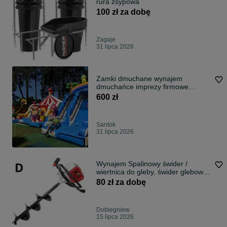
rura zsypowa
100 zł za dobę
Zagaje
31 lipca 2026
Zamki dmuchane wynajem
dmuchańce imprezy firmowe
komunie wesela
600 zł
Santok
31 lipca 2026
Wynajem Spalinowy świder /
wiertnica do gleby, świder glebowy,
DEDRA
80 zł za dobę
Dobiegniew
15 lipca 2026