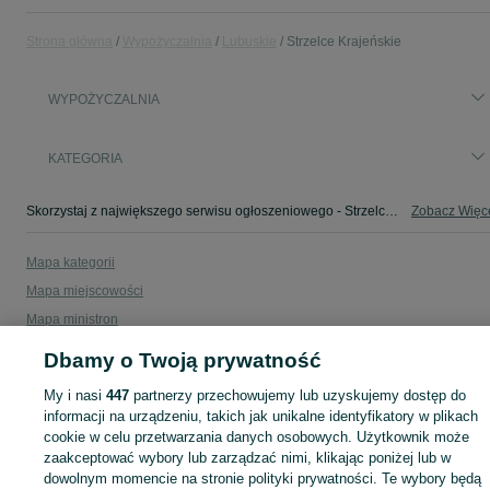
Strona główna
Wypożyczalnia
Lubuskie
Strzelce Krajeńskie
WYPOŻYCZALNIA
KATEGORIA
Skorzystaj z największego serwisu ogłoszeniowego - Strzelce Krajeńskie i okolice! - kupuj lub sprzedawaj jeszcze wygodniej w kategorii Wypożyczalnia!
Zobacz Więc
Mapa kategorii
Mapa miejscowości
Mapa ministron
Popularne wyszukiwania
Dbamy o Twoją prywatność
My i nasi
447
partnerzy przechowujemy lub uzyskujemy dostęp do
informacji na urządzeniu, takich jak unikalne identyfikatory w plikach
cookie w celu przetwarzania danych osobowych. Użytkownik może
zaakceptować wybory lub zarządzać nimi, klikając poniżej lub w
dowolnym momencie na stronie polityki prywatności. Te wybory będą