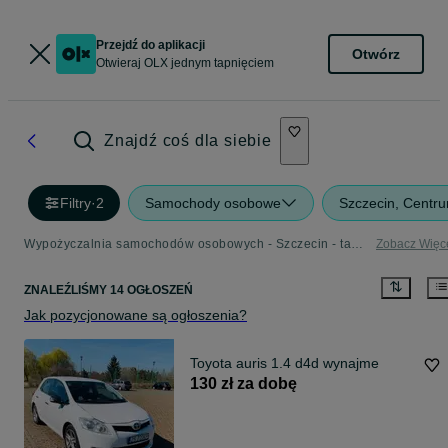
Przejdź do aplikacji
Otwórz
Otwieraj OLX jednym tapnięciem
Znajdź coś dla siebie
Filtry
·
2
Samochody osobowe
Szczecin, Centr
Wypożyczalnia samochodów osobowych - Szczecin - tani wynajem aut w Twojej okolicy
Zobacz Więc
ZNALEŹLIŚMY 14 OGŁOSZEŃ
Jak pozycjonowane są ogłoszenia?
Toyota auris 1.4 d4d wynajme
130 zł za dobę