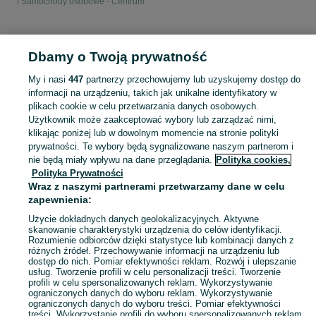
Samochody osobowe - Centrum
KATEGORIA
Dbamy o Twoją prywatność
Popularne wyszukiwania
My i nasi
447
partnerzy przechowujemy lub uzyskujemy dostęp do
wypożyczalnia samochodów
informacji na urządzeniu, takich jak unikalne identyfikatory w
plikach cookie w celu przetwarzania danych osobowych.
Użytkownik może zaakceptować wybory lub zarządzać nimi,
Poszukujesz wypożyczalni samochodów osobowych? Sprawdź oferty wynajmu aut w kategorii Wypożyczalnia na OLX i wybierz idealny samochód! Szczecin i okolice
Zobacz Więc
klikając poniżej lub w dowolnym momencie na stronie polityki
prywatności. Te wybory będą sygnalizowane naszym partnerom i
nie będą miały wpływu na dane przeglądania.
Polityka cookies,
Mapa kategorii
Polityka Prywatności
Mapa miejscowości
Wraz z naszymi partnerami przetwarzamy dane w celu
zapewnienia:
Mapa ministron
Popularne wyszukiwania
Użycie dokładnych danych geolokalizacyjnych. Aktywne
skanowanie charakterystyki urządzenia do celów identyfikacji.
Rozumienie odbiorców dzięki statystyce lub kombinacji danych z
różnych źródeł. Przechowywanie informacji na urządzeniu lub
dostęp do nich. Pomiar efektywności reklam. Rozwój i ulepszanie
usług. Tworzenie profili w celu personalizacji treści. Tworzenie
profili w celu spersonalizowanych reklam. Wykorzystywanie
ograniczonych danych do wyboru reklam. Wykorzystywanie
ograniczonych danych do wyboru treści. Pomiar efektywności
treści. Wykorzystanie profili do wyboru spersonalizowanych reklam.