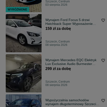
Szczecin, Centrum
03 sierpnia 2026
WYRÓŻNIONE
Wynajem Ford Focus 5 drzwi
Hatchback Super Wyposażenie
Grzane Fotele Kierownica CarPlay
159 zł za dobę
Szczecin, Centrum
08 sierpnia 2026
Wynajem Mercedes EQC Elektryk
Lux Exclusive Audio Burmester
Panoramadach Cabrio Hak Moc
299 zł za dobę
400 koni
Szczecin, Centrum
08 sierpnia 2026
Wypożyczalnia samochodów
wynajem długoterminowy Szczecin