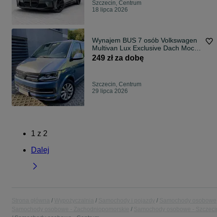
Szczecin, Centrum
18 lipca 2026
Wynajem BUS 7 osób Volkswagen
Multivan Lux Exclusive Dach Moc
204 4x4motion Hak przewóz osób
249 zł za dobę
Szczecin, Centrum
29 lipca 2026
1
z
2
Dalej
Strona główna
Wypożyczalnia
Samochody i pojazdy
Samochody osobowe
Samochody osobowe - Zachodniopomorskie
Samochody osobowe - Szczeci