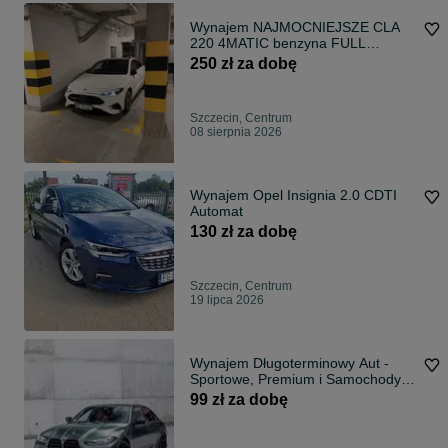
Wynajem NAJMOCNIEJSZE CLA
220 4MATIC benzyna FULL
OPCJA, panorama masaże, prosto
250 zł za dobę
z salonu!
Szczecin, Centrum
08 sierpnia 2026
Wynajem Opel Insignia 2.0 CDTI
Automat
130 zł za dobę
Szczecin, Centrum
19 lipca 2026
Wynajem Długoterminowy Aut -
Sportowe, Premium i Samochody
Osobowe
99 zł za dobę