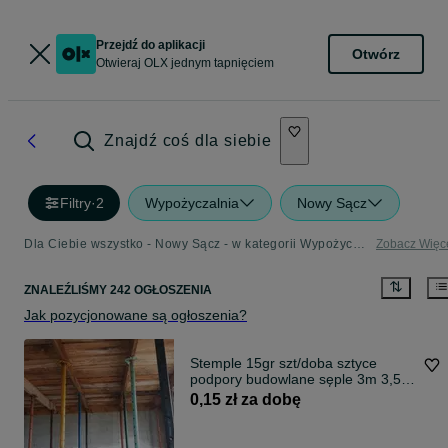
Przejdź do aplikacji
Otwórz
Otwieraj OLX jednym tapnięciem
Znajdź coś dla siebie
Filtry
·
2
Wypożyczalnia
Nowy Sącz
Dla Ciebie wszystko - Nowy Sącz - w kategorii Wypożyczalnia - Strona 2
Zobacz Więc
ZNALEŹLIŚMY 242 OGŁOSZENIA
Jak pozycjonowane są ogłoszenia?
Stemple 15gr szt/doba sztyce
podpory budowlane sęple 3m 3,5m
4 wynajem
0,15 zł za dobę