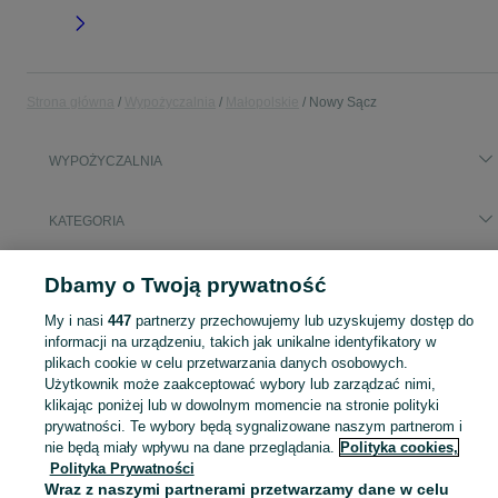
Strona główna
Wypożyczalnia
Małopolskie
Nowy Sącz
WYPOŻYCZALNIA
KATEGORIA
Popularne wyszukiwania
Dbamy o Twoją prywatność
bagażnik rowerowy na hak
My i nasi
447
partnerzy przechowujemy lub uzyskujemy dostęp do
informacji na urządzeniu, takich jak unikalne identyfikatory w
plikach cookie w celu przetwarzania danych osobowych.
Skorzystaj z największego serwisu ogłoszeniowego - Nowy Sącz i okolice! - kupuj lub sprzedawaj jeszcze wygodniej w kategorii Wypożyczalnia!
Zobacz Więc
Użytkownik może zaakceptować wybory lub zarządzać nimi,
klikając poniżej lub w dowolnym momencie na stronie polityki
Mapa kategorii
prywatności. Te wybory będą sygnalizowane naszym partnerom i
Mapa miejscowości
nie będą miały wpływu na dane przeglądania.
Polityka cookies,
Polityka Prywatności
Mapa ministron
Wraz z naszymi partnerami przetwarzamy dane w celu