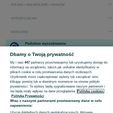
POLSKA » MAŁOPOLSKIE » KRAKÓW
WYPOŻYCZALNIA
KATEGORIA
Podobne wyszukiwania
mercedes v klasa wynajem
w
Samochody i pojazdy
Dbamy o Twoją prywatność
mercedes v klasa wynajem
w
Busy osobowe
mercedes v klasa wynajem
w
Samochody osobowe
My i nasi
447
partnerzy przechowujemy lub uzyskujemy dostęp do
mercedes v klasa wynajem
w
Wypożyczalnia
informacji na urządzeniu, takich jak unikalne identyfikatory w
plikach cookie w celu przetwarzania danych osobowych.
Użytkownik może zaakceptować wybory lub zarządzać nimi,
Skorzystaj z największego serwisu ogłoszeniowego w Polsce! mercedes v klas wynajem - Kraków - kupuj lub sprzedawaj jeszcze wygodniej w kategorii Wypożyczalnia!
Zobacz Więc
klikając poniżej lub w dowolnym momencie na stronie polityki
prywatności. Te wybory będą sygnalizowane naszym partnerom i
Mapa kategorii
nie będą miały wpływu na dane przeglądania.
Polityka cookies,
Polityka Prywatności
Mapa miejscowości
Wraz z naszymi partnerami przetwarzamy dane w celu
Mapa ministron
zapewnienia:
Popularne wyszukiwania
Użycie dokładnych danych geolokalizacyjnych. Aktywne