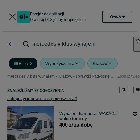
Przejdź do aplikacji
Otwórz
Otwieraj OLX jednym tapnięciem
mercedes v klas wynajem
Filtry
·
2
Wypożyczalnia
Kraków
mercedes v klas wynajem - Kraków - sprawdź kategorię Wypożyczalnia
Zobacz Więc
ZNALEŹLIŚMY 72 OGŁOSZENIA
Jak pozycjonowane są ogłoszenia?
Wynajem kampera, WAKACJE
wolne terminy
400 zł za dobę