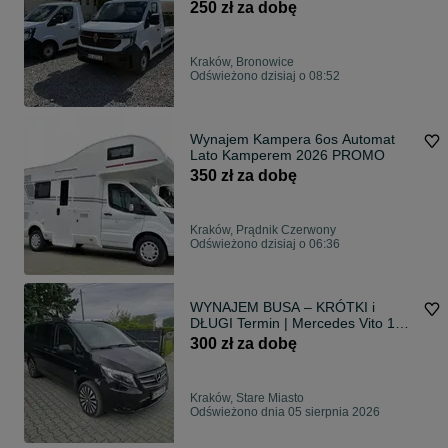
250 zł za dobę
Kraków, Bronowice
Odświeżono dzisiaj o 08:52
Wynajem Kampera 6os Automat
Lato Kamperem 2026 PROMO
350 zł za dobę
Kraków, Prądnik Czerwony
Odświeżono dzisiaj o 06:36
WYNAJEM BUSA – KRÓTKI i
DŁUGI Termin | Mercedes Vito 119
CDI 4x4 | 8 i 9 OSÓB | Kraków
300 zł za dobę
Kraków, Stare Miasto
Odświeżono dnia 05 sierpnia 2026