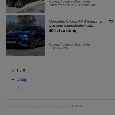
Kraków, Podgórze Duchackie
Odświeżono dnia 03 sierpnia 2026
Mercedes Cklasa AMG limuzyna
wynajem samochodów aut
wypożyczalnia
400 zł za dobę
Kraków, Podgórze Duchackie
30 lipca 2026
1
z
8
Dalej
Strona główna
Wypożyczalnia
Małopolskie
Kraków