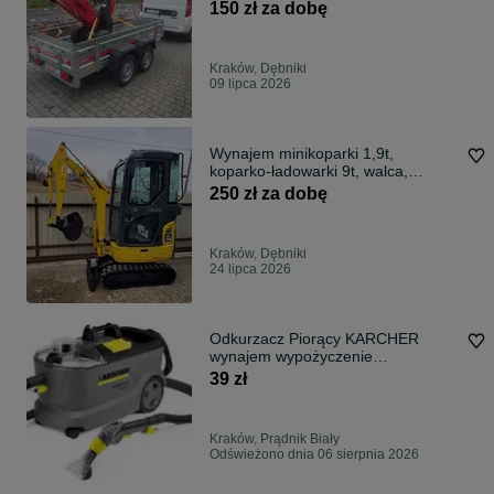
DOWÓZ Kraków / GRATIS Liszki
150 zł za dobę
Czernichów
Kraków, Dębniki
09 lipca 2026
Wynajem minikoparki 1,9t,
koparko-ładowarki 9t, walca,
glebogryzarka
250 zł za dobę
Kraków, Dębniki
24 lipca 2026
Odkurzacz Piorący KARCHER
wynajem wypożyczenie
wypożyczalnia najem
39 zł
Kraków, Prądnik Biały
Odświeżono dnia 06 sierpnia 2026