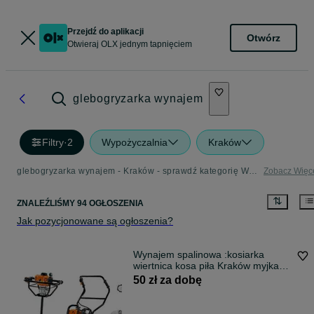
Przejdź do aplikacji
Otwórz
Otwieraj OLX jednym tapnięciem
glebogryzarka wynajem
Filtry
·
2
Wypożyczalnia
Kraków
glebogryzarka wynajem - Kraków - sprawdź kategorię Wypożyczalnia
Zobacz Więc
ZNALEŹLIŚMY 94 OGŁOSZENIA
Jak pozycjonowane są ogłoszenia?
Wynajem spalinowa :kosiarka
wiertnica kosa piła Kraków myjka
przyczepa
50 zł za dobę