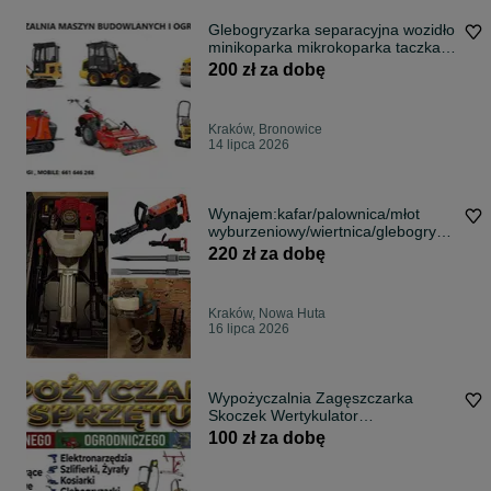
Glebogryzarka separacyjna wozidło
minikoparka mikrokoparka taczka
gąsienicowa walec młot wiertnica
200 zł za dobę
wynajem usługi wypożyczalnia
wynajem maszyn
Kraków, Bronowice
14 lipca 2026
Wynajem:kafar/palownica/młot
wyburzeniowy/wiertnica/glebogryza
rka
220 zł za dobę
Kraków, Nowa Huta
16 lipca 2026
Wypożyczalnia Zagęszczarka
Skoczek Wertykulator
Glebogryzarka Wynajem
100 zł za dobę