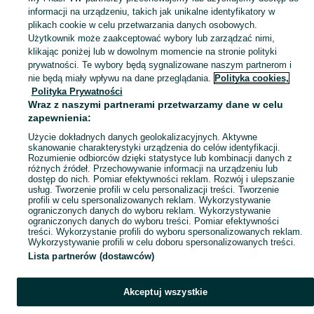
informacji na urządzeniu, takich jak unikalne identyfikatory w
plikach cookie w celu przetwarzania danych osobowych.
Skorzystaj z największego serwisu ogłoszeniowego w Polsce! glebogryzarka wynajem - Kraków - kupuj lub sprzedawaj jeszcze wygodniej w kategorii Wypożyczalnia!
Zobacz Więc
Użytkownik może zaakceptować wybory lub zarządzać nimi,
klikając poniżej lub w dowolnym momencie na stronie polityki
prywatności. Te wybory będą sygnalizowane naszym partnerom i
Mapa kategorii
nie będą miały wpływu na dane przeglądania.
Polityka cookies,
Mapa miejscowości
Polityka Prywatności
Wraz z naszymi partnerami przetwarzamy dane w celu
Mapa ministron
zapewnienia:
Popularne wyszukiwania
Użycie dokładnych danych geolokalizacyjnych. Aktywne
skanowanie charakterystyki urządzenia do celów identyfikacji.
Rozumienie odbiorców dzięki statystyce lub kombinacji danych z
różnych źródeł. Przechowywanie informacji na urządzeniu lub
dostęp do nich. Pomiar efektywności reklam. Rozwój i ulepszanie
usług. Tworzenie profili w celu personalizacji treści. Tworzenie
profili w celu spersonalizowanych reklam. Wykorzystywanie
ograniczonych danych do wyboru reklam. Wykorzystywanie
ograniczonych danych do wyboru treści. Pomiar efektywności
treści. Wykorzystanie profili do wyboru spersonalizowanych reklam.
Wykorzystywanie profili w celu doboru spersonalizowanych treści.
Lista partnerów (dostawców)
Akceptuj wszystkie