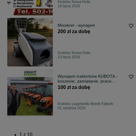
Kraków, Nowa Huta
16 lipca 2026
Mixokret - wynajem
200 zł za dobę
Kraków, Nowa Huta
23 lipca 2026
Wynajem traktorków KUBOTA -
koszenie, zamiatanie, prace
ziemne, odchwaszczanie - CAŁA
100 zł za dobę
POLSKA
Kraków, Łagiewniki-Borek Fałęcki
01 sierpnia 2026
1
z
10