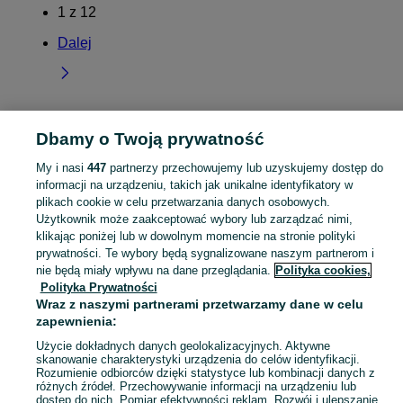
1
z
12
Dalej
Dbamy o Twoją prywatność
Strona główna
Świętokrzyskie
Wymysłów
My i nasi
447
partnerzy przechowujemy lub uzyskujemy dostęp do
informacji na urządzeniu, takich jak unikalne identyfikatory w
KATEGORIA
plikach cookie w celu przetwarzania danych osobowych.
Użytkownik może zaakceptować wybory lub zarządzać nimi,
Skorzystaj z największego serwisu ogłoszeniowego - Wymysłów i okolice! Kupuj to, czego pragniesz i sprzedawaj to, czego już nie potrzebujesz!
Zobacz Więc
klikając poniżej lub w dowolnym momencie na stronie polityki
prywatności. Te wybory będą sygnalizowane naszym partnerom i
nie będą miały wpływu na dane przeglądania.
Polityka cookies,
Mapa kategorii
Polityka Prywatności
Mapa miejscowości
Wraz z naszymi partnerami przetwarzamy dane w celu
Mapa ministron
zapewnienia:
Popularne wyszukiwania
Użycie dokładnych danych geolokalizacyjnych. Aktywne
skanowanie charakterystyki urządzenia do celów identyfikacji.
Rozumienie odbiorców dzięki statystyce lub kombinacji danych z
różnych źródeł. Przechowywanie informacji na urządzeniu lub
dostęp do nich. Pomiar efektywności reklam. Rozwój i ulepszanie