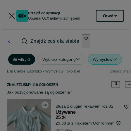
Przejdź do aplikacji
Otwórz
Otwieraj OLX jednym tapnięciem
Znajdź coś dla siebie
Filtry
·
1
Wybierz kategorię
Wymysłów
Dla Ciebie wszystko - Wymysłów i okolice!
Zobacz Więc
ZNALEŹLIŚMY 119 OGŁOSZEŃ
Jak pozycjonowane są ogłoszenia?
Bluza z długim rękawem roz 92
Używane
25 zł
29,38 zł z Pakietem Ochronnym
Wymysłów