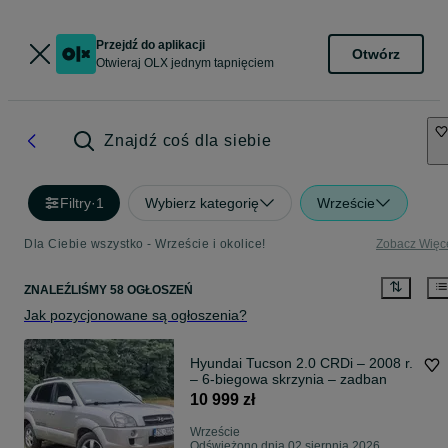
Przejdź do aplikacji
Otwórz
Otwieraj OLX jednym tapnięciem
Znajdź coś dla siebie
Filtry
·
1
Wybierz kategorię
Wrzeście
Dla Ciebie wszystko - Wrzeście i okolice!
Zobacz Więc
ZNALEŹLIŚMY 58 OGŁOSZEŃ
Jak pozycjonowane są ogłoszenia?
Hyundai Tucson 2.0 CRDi – 2008 r.
– 6-biegowa skrzynia – zadban
10 999 zł
Wrzeście
Odświeżono dnia 02 sierpnia 2026