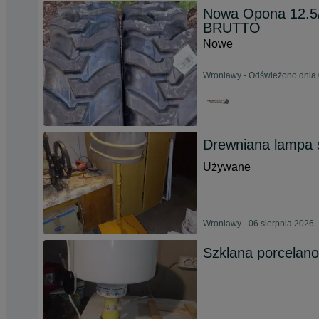
Nowa Opona 12.5
BRUTTO
Nowe
Wroniawy - Odświeżono dnia 
Drewniana lampa 
Używane
Wroniawy - 06 sierpnia 2026
Szklana porcelan