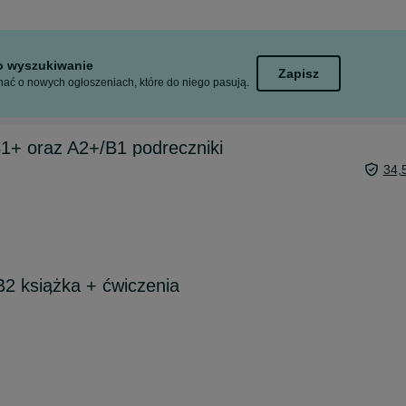
to wyszukiwanie
Zapisz
ać o nowych ogłoszeniach, które do niego pasują.
1+ oraz A2+/B1 podreczniki
34,
2 książka + ćwiczenia