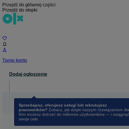
Przejdź do głównej części
Przejdź do stopki
Czat
Twoje konto
Dodaj ogłoszenie
Dla biznesu
opens in a new tab
Sprzedajesz, oferujesz usługi lub rekrutujesz
pracowników?
Zobacz, jak dzięki naszym rozwiązaniom dl
firm możesz dotrzeć do milionów użytkowników — i osiągną
swoje cele.