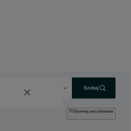
Odległość
+0 km
Szukaj
Obserwuj wyszukiwanie