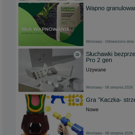
Wapno granulowa
Wroniawy - Odświeżono dnia 
Słuchawki bezprz
Pro 2 gen
Używane
Wroniawy - 06 sierpnia 2026
Gra "Kaczka- strz
Nowe
Wroniawy - 06 sierpnia 2026