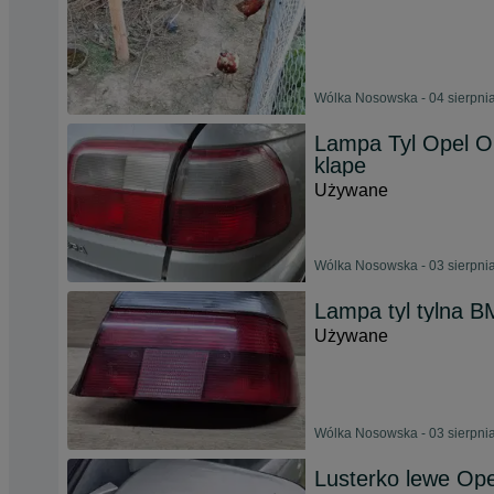
Wólka Nosowska - 04 sierpni
Lampa Tyl Opel O
klape
Używane
Wólka Nosowska - 03 sierpni
Lampa tyl tylna 
Używane
Wólka Nosowska - 03 sierpni
Lusterko lewe Op