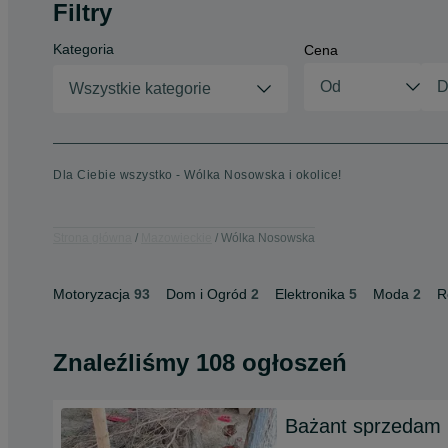
Filtry
Kategoria
Cena
Wszystkie kategorie
Dla Ciebie wszystko - Wólka Nosowska i okolice!
Strona główna
Mazowieckie
Wólka Nosowska
Motoryzacja
93
Dom i Ogród
2
Elektronika
5
Moda
2
R
Znaleźliśmy 108 ogłoszeń
Bażant sprzedam