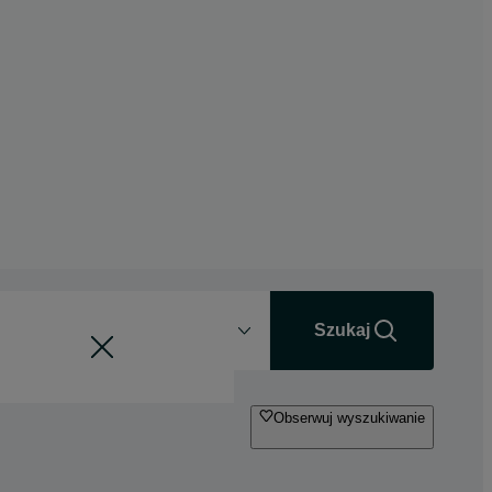
Odległość
+0 km
Szukaj
Obserwuj wyszukiwanie