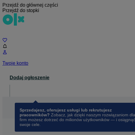
Przejdź do głównej części
Przejdź do stopki
Czat
Twoje konto
Dodaj ogłoszenie
Dla biznesu
opens in a new tab
Sprzedajesz, oferujesz usługi lub rekrutujesz
pracowników?
Zobacz, jak dzięki naszym rozwiązaniom dl
firm możesz dotrzeć do milionów użytkowników — i osiągną
swoje cele.