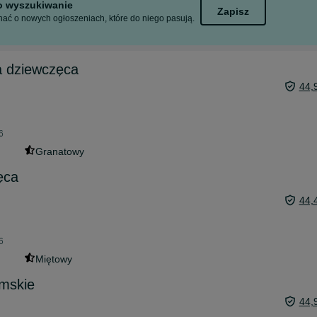
to wyszukiwanie
Zapisz
ać o nowych ogłoszeniach, które do niego pasują.
a dziewczęca
44,
6
Granatowy
ęca
44,
6
Miętowy
mskie
44,