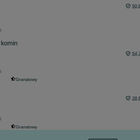
50,
6
 komin
54,
6
Granatowy
28,
6
Granatowy