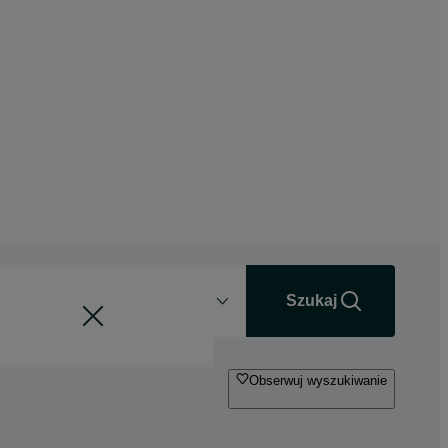
Odległość
+0 km
Szukaj
Obserwuj wyszukiwanie