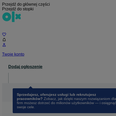
Przejdź do głównej części
Przejdź do stopki
Czat
Twoje konto
Dodaj ogłoszenie
Dla biznesu
opens in a new tab
Sprzedajesz, oferujesz usługi lub rekrutujesz
pracowników?
Zobacz, jak dzięki naszym rozwiązaniom dl
firm możesz dotrzeć do milionów użytkowników — i osiągną
swoje cele.