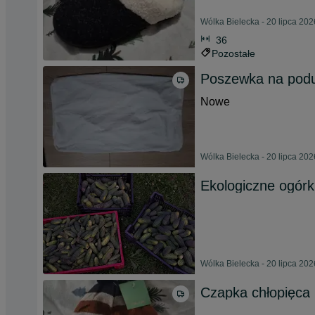
Wólka Bielecka - 20 lipca 202
36
Pozostałe
Poszewka na pod
Nowe
Wólka Bielecka - 20 lipca 202
Ekologiczne ogórk
Wólka Bielecka - 20 lipca 202
Czapka chłopięca