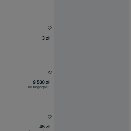
3 zł
9 500 zł
do negocjacji
45 zł