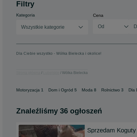
Filtry
Kategoria
Cena
Wszystkie kategorie
Dla Ciebie wszystko - Wólka Bielecka i okolice!
Strona główna
Lubelskie
Wólka Bielecka
Motoryzacja
1
Dom i Ogród
5
Moda
8
Rolnictwo
3
Dla 
Znaleźliśmy 36 ogłoszeń
Sprzedam Koguty 