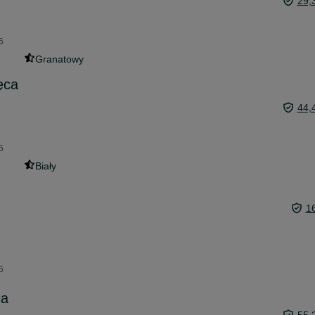
29,
6
Granatowy
ęca
44,
6
Biały
1
6
ca