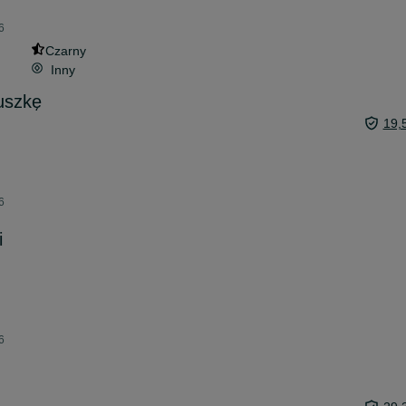
6
Czarny
Inny
uszkę
19,
6
i
6