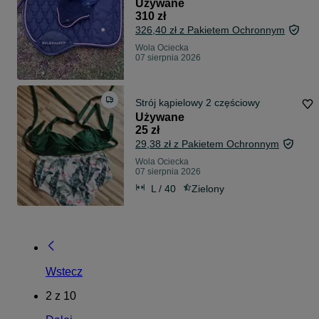
Używane
310 zł
326,40 zł z Pakietem Ochronnym
Wola Ociecka
07 sierpnia 2026
Strój kąpielowy 2 częściowy
Używane
25 zł
29,38 zł z Pakietem Ochronnym
Wola Ociecka
07 sierpnia 2026
L / 40
Zielony
Wstecz
2
z
10