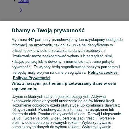
Dalej
Dbamy o Twoją prywatność
Strona główna
Podkarpackie
Wola Ociecka
My i nasi
447
partnerzy przechowujemy lub uzyskujemy dostęp do
informacji na urządzeniu, takich jak unikalne identyfikatory w
KATEGORIA
plikach cookie w celu przetwarzania danych osobowych.
Użytkownik może zaakceptować wybory lub zarządzać nimi,
Skorzystaj z największego serwisu ogłoszeniowego - Wola Ociecka i okolice! Kupuj to, czego pragniesz i sprzedawaj to, czego już nie potrzebujesz!
Zobacz Więc
klikając poniżej lub w dowolnym momencie na stronie polityki
prywatności. Te wybory będą sygnalizowane naszym partnerom i
nie będą miały wpływu na dane przeglądania.
Polityka cookies,
Mapa kategorii
Polityka Prywatności
Mapa miejscowości
Wraz z naszymi partnerami przetwarzamy dane w celu
Mapa ministron
zapewnienia:
Popularne wyszukiwania
Użycie dokładnych danych geolokalizacyjnych. Aktywne
skanowanie charakterystyki urządzenia do celów identyfikacji.
Rozumienie odbiorców dzięki statystyce lub kombinacji danych z
różnych źródeł. Przechowywanie informacji na urządzeniu lub
dostęp do nich. Pomiar efektywności reklam. Rozwój i ulepszanie
usług. Tworzenie profili w celu personalizacji treści. Tworzenie
profili w celu spersonalizowanych reklam. Wykorzystywanie
ograniczonych danych do wyboru reklam. Wykorzystywanie