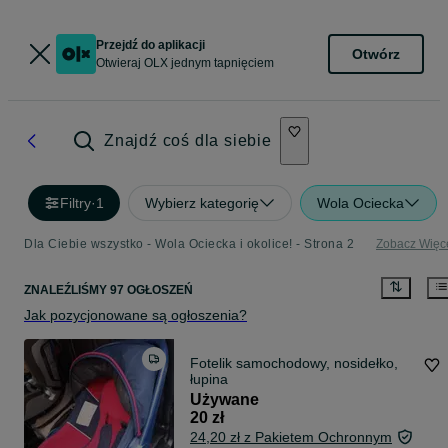
Przejdź do aplikacji
Otwórz
Otwieraj OLX jednym tapnięciem
Znajdź coś dla siebie
Filtry
·
1
Wybierz kategorię
Wola Ociecka
Dla Ciebie wszystko - Wola Ociecka i okolice! - Strona 2
Zobacz Więc
ZNALEŹLIŚMY 97 OGŁOSZEŃ
Jak pozycjonowane są ogłoszenia?
Fotelik samochodowy, nosidełko,
łupina
Używane
20 zł
24,20 zł z Pakietem Ochronnym