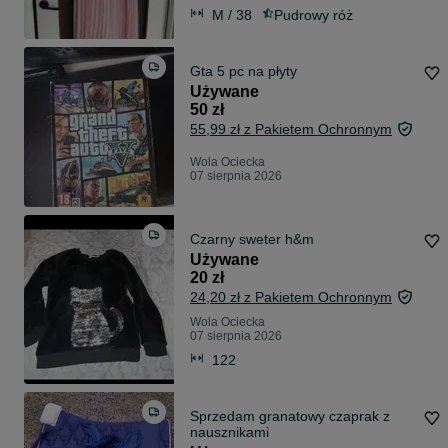
M / 38
Pudrowy róż
Gta 5 pc na płyty
Używane
50 zł
55,99 zł z Pakietem Ochronnym
Wola Ociecka
07 sierpnia 2026
Czarny sweter h&m
Używane
20 zł
24,20 zł z Pakietem Ochronnym
Wola Ociecka
07 sierpnia 2026
122
Sprzedam granatowy czaprak z
nausznikami