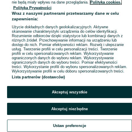
nie będą miały wpływu na dane przeglądania.
Polityka cookies,
KATEGORIA
Polityka Prywatności
Wraz z naszymi partnerami przetwarzamy dane w celu
zapewnienia:
Skorzystaj z największego serwisu ogłoszeniowego - Wojsławiec i okolice! Kupuj to, czego pragniesz i sprzedawaj to, czego już nie potrzebujesz!
Zobacz Więc
Użycie dokładnych danych geolokalizacyjnych. Aktywne
skanowanie charakterystyki urządzenia do celów identyfikacji.
Mapa kategorii
Rozumienie odbiorców dzięki statystyce lub kombinacji danych z
różnych źródeł. Przechowywanie informacji na urządzeniu lub
Mapa miejscowości
dostęp do nich. Pomiar efektywności reklam. Rozwój i ulepszanie
usług. Tworzenie profili w celu personalizacji treści. Tworzenie
Mapa ministron
profili w celu spersonalizowanych reklam. Wykorzystywanie
Popularne wyszukiwania
ograniczonych danych do wyboru reklam. Wykorzystywanie
ograniczonych danych do wyboru treści. Pomiar efektywności
treści. Wykorzystanie profili do wyboru spersonalizowanych reklam.
Wykorzystywanie profili w celu doboru spersonalizowanych treści.
Lista partnerów (dostawców)
Akceptuj wszystkie
Akceptuj niezbędne
Ustaw preferencje