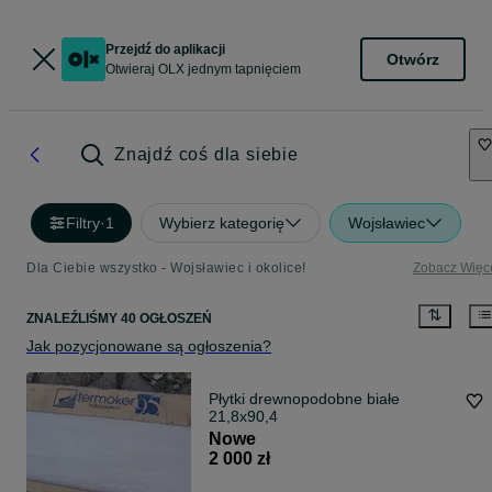
Przejdź do aplikacji
Otwórz
Otwieraj OLX jednym tapnięciem
Znajdź coś dla siebie
Filtry
·
1
Wybierz kategorię
Wojsławiec
Dla Ciebie wszystko - Wojsławiec i okolice!
Zobacz Więc
ZNALEŹLIŚMY 40 OGŁOSZEŃ
Jak pozycjonowane są ogłoszenia?
Płytki drewnopodobne białe
21,8x90,4
Nowe
2 000 zł