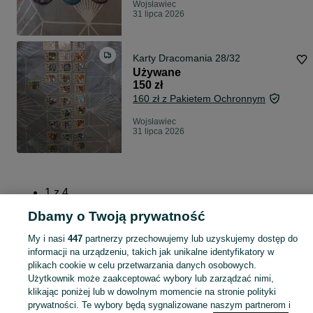
Wojsławiec
31 lipca 2026
Karty Dracomania 28/32
Używane
150 zł
160 zł z Pakietem Ochronnym
Wojsławiec
31 lipca 2026
1
z
4
Dbamy o Twoją prywatność
Dalej
My i nasi
447
partnerzy przechowujemy lub uzyskujemy dostęp do
informacji na urządzeniu, takich jak unikalne identyfikatory w
plikach cookie w celu przetwarzania danych osobowych.
Użytkownik może zaakceptować wybory lub zarządzać nimi,
Strona główna
Kujawsko-pomorskie
Wojsławiec
klikając poniżej lub w dowolnym momencie na stronie polityki
prywatności. Te wybory będą sygnalizowane naszym partnerom i