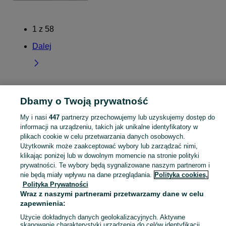
1
z
58
Dalej
Strona główna
Lubuskie
Wojcieszyce
Dbamy o Twoją prywatność
My i nasi
447
partnerzy przechowujemy lub uzyskujemy dostęp do
KATEGORIA
informacji na urządzeniu, takich jak unikalne identyfikatory w
plikach cookie w celu przetwarzania danych osobowych.
Użytkownik może zaakceptować wybory lub zarządzać nimi,
Skorzystaj z największego serwisu ogłoszeniowego - Wojcieszyce i okolice! Kupuj to, czego pragniesz i sprzedawaj to, czego już nie potrzebujesz!
Zobacz Więc
klikając poniżej lub w dowolnym momencie na stronie polityki
prywatności. Te wybory będą sygnalizowane naszym partnerom i
Mapa kategorii
nie będą miały wpływu na dane przeglądania.
Polityka cookies,
Polityka Prywatności
Mapa miejscowości
Wraz z naszymi partnerami przetwarzamy dane w celu
Mapa ministron
zapewnienia:
Popularne wyszukiwania
Użycie dokładnych danych geolokalizacyjnych. Aktywne
skanowanie charakterystyki urządzenia do celów identyfikacji.