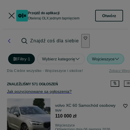
Przejdź do aplikacji
Otwórz
Otwieraj OLX jednym tapnięciem
Znajdź coś dla siebie
Filtry
·
1
Wybierz kategorię
Wojcieszyce
Dla Ciebie wszystko - Wojcieszyce i okolice!
Zobacz Więc
ZNALEŹLIŚMY 571 OGŁOSZEŃ
Jak pozycjonowane są ogłoszenia?
volvo XC 60 Samochód osobowy
suv
110 000 zł
Wojcieszyce
Odświeżono dnia 06 sierpnia 2026