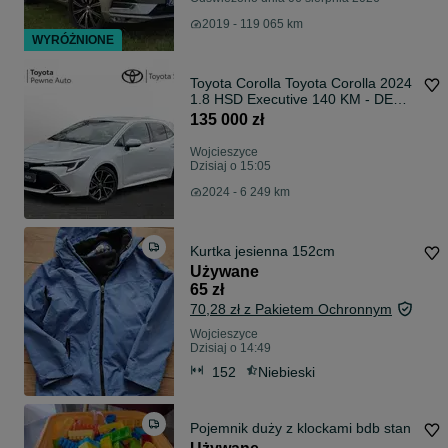
2019 - 119 065 km
WYRÓŻNIONE
Toyota Corolla Toyota Corolla 2024
1.8 HSD Executive 140 KM - DEMO
- pojazd Dealera
135 000 zł
Wojcieszyce
Dzisiaj o 15:05
2024 - 6 249 km
Kurtka jesienna 152cm
Używane
65 zł
70,28 zł z Pakietem Ochronnym
Wojcieszyce
Dzisiaj o 14:49
152
Niebieski
Pojemnik duży z klockami bdb stan