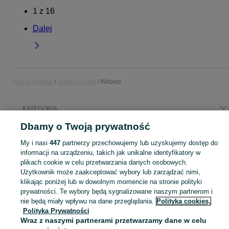
1
z
16
Dalej
Strona główna
Wielkopolskie
Witowo
KATEGORIA
Dbamy o Twoją prywatność
Popularne wyszukiwania
My i nasi
447
partnerzy przechowujemy lub uzyskujemy dostęp do
opał
serwisant
kostka
automatyk
informacji na urządzeniu, takich jak unikalne identyfikatory w
plikach cookie w celu przetwarzania danych osobowych.
Użytkownik może zaakceptować wybory lub zarządzać nimi,
Skorzystaj z największego serwisu ogłoszeniowego - Witowo i okolice! Kupuj to, czego pragniesz i sprzedawaj to, czego już nie potrzebujesz!
Zobacz Więc
klikając poniżej lub w dowolnym momencie na stronie polityki
prywatności. Te wybory będą sygnalizowane naszym partnerom i
Mapa kategorii
nie będą miały wpływu na dane przeglądania.
Polityka cookies,
Polityka Prywatności
Mapa miejscowości
Wraz z naszymi partnerami przetwarzamy dane w celu
Mapa ministron