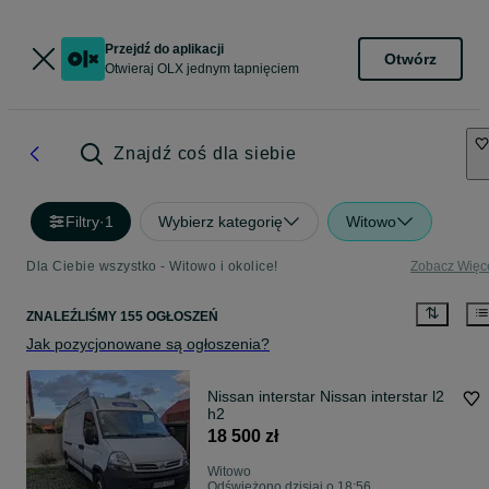
Przejdź do aplikacji
Otwórz
Otwieraj OLX jednym tapnięciem
Znajdź coś dla siebie
Filtry
·
1
Wybierz kategorię
Witowo
Dla Ciebie wszystko - Witowo i okolice!
Zobacz Więc
ZNALEŹLIŚMY 155 OGŁOSZEŃ
Jak pozycjonowane są ogłoszenia?
Nissan interstar Nissan interstar l2
h2
18 500 zł
Witowo
Odświeżono dzisiaj o 18:56