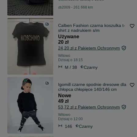
2009 - 261 668 km
Calben Fashion czarna koszulka t-
shirt z nadrukiem s/m
Używane
20 zł
24,20 zł z Pakietem Ochronnym
Witowo
Dzisiaj o 18:15
M / 38
Czarny
Igomill czarne spodnie dresowe dla
chłopca chłopięce 140/146 cm
Nowe
49 zł
53,72 zł z Pakietem Ochronnym
Witowo
Dzisiaj o 12:00
146
Czarny