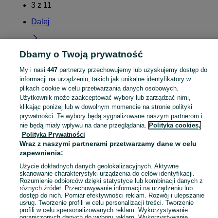
3
z
11
Dalej
Dbamy o Twoją prywatność
My i nasi
447
partnerzy przechowujemy lub uzyskujemy dostęp do
Strona główna
Małopolskie
Winiary
informacji na urządzeniu, takich jak unikalne identyfikatory w
plikach cookie w celu przetwarzania danych osobowych.
Użytkownik może zaakceptować wybory lub zarządzać nimi,
KATEGORIA
klikając poniżej lub w dowolnym momencie na stronie polityki
prywatności. Te wybory będą sygnalizowane naszym partnerom i
nie będą miały wpływu na dane przeglądania.
Polityka cookies,
Mapa kategorii
Polityka Prywatności
Mapa miejscowości
Wraz z naszymi partnerami przetwarzamy dane w celu
Mapa ministron
zapewnienia:
Popularne wyszukiwania
Użycie dokładnych danych geolokalizacyjnych. Aktywne
skanowanie charakterystyki urządzenia do celów identyfikacji.
Rozumienie odbiorców dzięki statystyce lub kombinacji danych z
różnych źródeł. Przechowywanie informacji na urządzeniu lub
dostęp do nich. Pomiar efektywności reklam. Rozwój i ulepszanie
usług. Tworzenie profili w celu personalizacji treści. Tworzenie
profili w celu spersonalizowanych reklam. Wykorzystywanie
ograniczonych danych do wyboru reklam. Wykorzystywanie