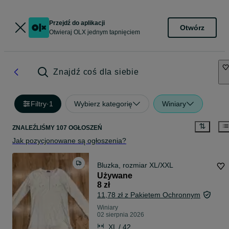
Przejdź do aplikacji
Otwórz
Otwieraj OLX jednym tapnięciem
Znajdź coś dla siebie
Filtry
·
1
Wybierz kategorię
Winiary
ZNALEŹLIŚMY 107 OGŁOSZEŃ
Jak pozycjonowane są ogłoszenia?
Bluzka, rozmiar XL/XXL
Używane
8 zł
11,78 zł z Pakietem Ochronnym
Winiary
02 sierpnia 2026
XL / 42