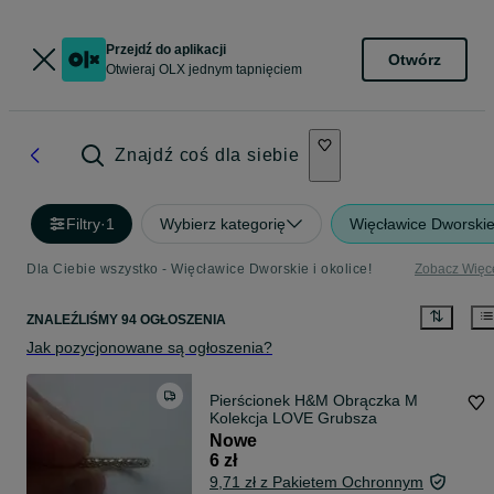
Przejdź do aplikacji
Otwórz
Otwieraj OLX jednym tapnięciem
Znajdź coś dla siebie
Filtry
·
1
Wybierz kategorię
Więcławice Dworski
Dla Ciebie wszystko - Więcławice Dworskie i okolice!
Zobacz Więc
ZNALEŹLIŚMY 94 OGŁOSZENIA
Jak pozycjonowane są ogłoszenia?
Pierścionek H&M Obrączka M
Kolekcja LOVE Grubsza
Nowe
6 zł
9,71 zł z Pakietem Ochronnym