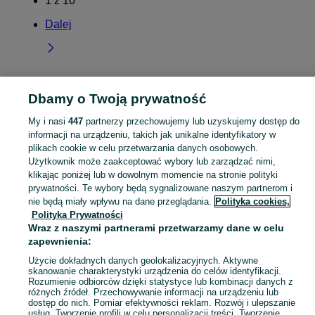
1
z
10
Dalej
Dbamy o Twoją prywatność
Strona główna
Małopolskie
Więcławice Dworskie
My i nasi
447
partnerzy przechowujemy lub uzyskujemy dostęp do
informacji na urządzeniu, takich jak unikalne identyfikatory w
KATEGORIA
plikach cookie w celu przetwarzania danych osobowych.
Użytkownik może zaakceptować wybory lub zarządzać nimi,
Skorzystaj z największego serwisu ogłoszeniowego - Więcławice Dworskie i okolice! Kupuj to, czego pragniesz i sprzedawaj to, czego już nie potrzebujesz!
Zobacz Więc
klikając poniżej lub w dowolnym momencie na stronie polityki
prywatności. Te wybory będą sygnalizowane naszym partnerom i
nie będą miały wpływu na dane przeglądania.
Polityka cookies,
Mapa kategorii
Polityka Prywatności
Mapa miejscowości
Wraz z naszymi partnerami przetwarzamy dane w celu
Mapa ministron
zapewnienia:
Popularne wyszukiwania
Użycie dokładnych danych geolokalizacyjnych. Aktywne
skanowanie charakterystyki urządzenia do celów identyfikacji.
Rozumienie odbiorców dzięki statystyce lub kombinacji danych z
różnych źródeł. Przechowywanie informacji na urządzeniu lub
dostęp do nich. Pomiar efektywności reklam. Rozwój i ulepszanie
usług. Tworzenie profili w celu personalizacji treści. Tworzenie