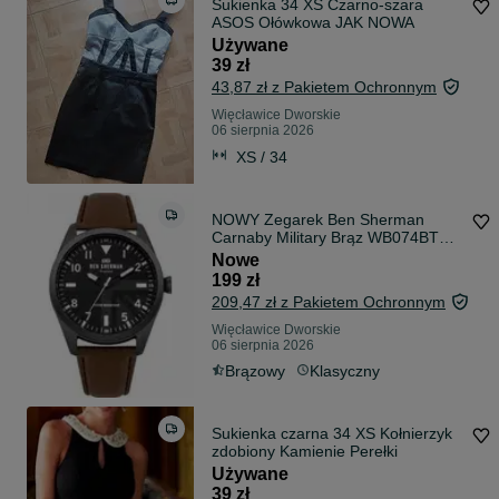
Sukienka 34 XS Czarno-szara
ASOS Ołówkowa JAK NOWA
Używane
39 zł
43,87 zł z Pakietem Ochronnym
Więcławice Dworskie
06 sierpnia 2026
XS / 34
NOWY Zegarek Ben Sherman
Carnaby Military Brąz WB074BT
LONDON
Nowe
199 zł
209,47 zł z Pakietem Ochronnym
Więcławice Dworskie
06 sierpnia 2026
Brązowy
Klasyczny
Sukienka czarna 34 XS Kołnierzyk
zdobiony Kamienie Perełki
Używane
39 zł