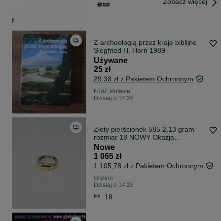
Zobacz więcej
Z archeologią przez kraje biblijne
Siegfried H. Horn 1989
Używane
25 zł
29,38 zł z Pakietem Ochronnym
Łódź, Polesie
Dzisiaj o 14:26
Złoty pierścionek 585 2,13 gram
rozmiar 18 NOWY Okazja
WYSYŁKA GRATIS
Nowe
1 065 zł
1 105,78 zł z Pakietem Ochronnym
Gryfino
Dzisiaj o 14:26
18