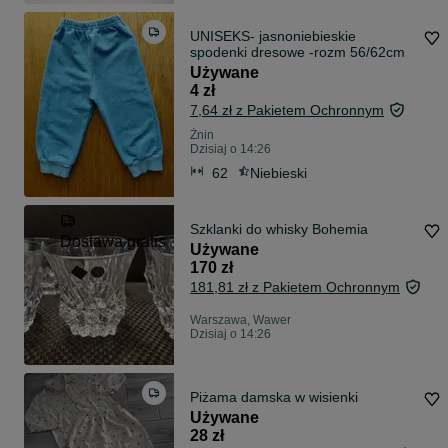
UNISEKS- jasnoniebieskie
spodenki dresowe -rozm 56/62cm
Używane
4 zł
7,64 zł z Pakietem Ochronnym
Żnin
Dzisiaj o 14:26
62
Niebieski
Szklanki do whisky Bohemia
Dostawa gratis
Używane
170 zł
181,81 zł z Pakietem Ochronnym
Warszawa, Wawer
Dzisiaj o 14:26
Piżama damska w wisienki
Używane
28 zł