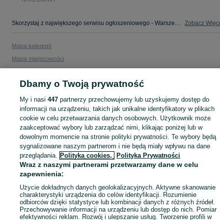
Skorzystaj z największego serwisu ogłoszeniowego - Warszewo i okolice! Kupuj to, czego pragniesz i sprzedawaj to, czego już nie potrzebujesz!
Zobacz Więc
Mapa kategorii
Mapa miejscowości
Mapa ministron
Dbamy o Twoją prywatność
Popularne wyszukiwania
My i nasi
447
partnerzy przechowujemy lub uzyskujemy dostęp do
informacji na urządzeniu, takich jak unikalne identyfikatory w plikach
cookie w celu przetwarzania danych osobowych. Użytkownik może
zaakceptować wybory lub zarządzać nimi, klikając poniżej lub w
dowolnym momencie na stronie polityki prywatności. Te wybory będą
sygnalizowane naszym partnerom i nie będą miały wpływu na dane
przeglądania.
Polityka cookies,
Polityka Prywatności
Wraz z naszymi partnerami przetwarzamy dane w celu
zapewnienia:
Użycie dokładnych danych geolokalizacyjnych. Aktywne skanowanie
charakterystyki urządzenia do celów identyfikacji. Rozumienie
odbiorców dzięki statystyce lub kombinacji danych z różnych źródeł.
Przechowywanie informacji na urządzeniu lub dostęp do nich. Pomiar
efektywności reklam. Rozwój i ulepszanie usług. Tworzenie profili w