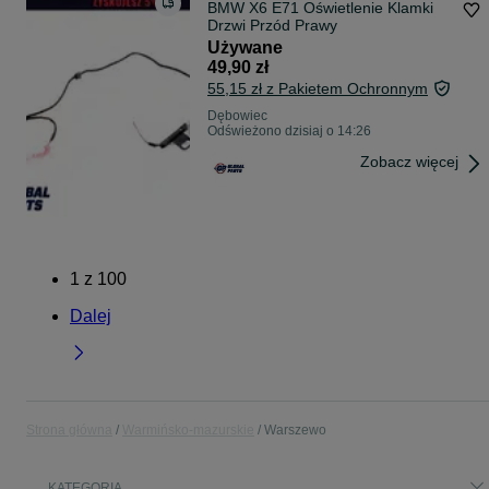
BMW X6 E71 Oświetlenie Klamki
Drzwi Przód Prawy
Używane
49,90 zł
55,15 zł z Pakietem Ochronnym
Dębowiec
Odświeżono dzisiaj o 14:26
Zobacz więcej
1
z
100
Dalej
Strona główna
Warmińsko-mazurskie
Warszewo
KATEGORIA