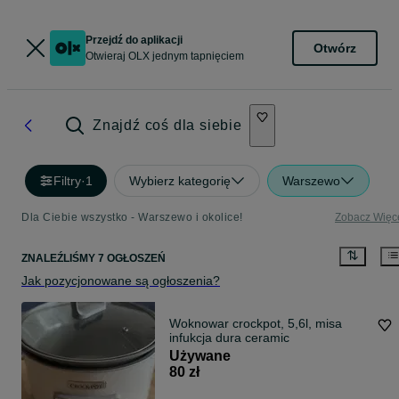
Przejdź do aplikacji
Otwórz
Otwieraj OLX jednym tapnięciem
Znajdź coś dla siebie
Filtry
·
1
Wybierz kategorię
Warszewo
Dla Ciebie wszystko - Warszewo i okolice!
Zobacz Więc
ZNALEŹLIŚMY 7 OGŁOSZEŃ
Jak pozycjonowane są ogłoszenia?
Woknowar crockpot, 5,6l, misa
infukcja dura ceramic
Używane
80 zł