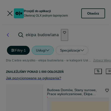
Przejdź do aplikacji
Otwórz
Otwieraj OLX jednym tapnięciem
ekipa budowlana
Filtry
·
1
Usługi
Specjalizacje
Dla Ciebie wszystko - ekipa budowlana - w kategorii Usługi
Zobacz Więc
ZNALEŹLIŚMY
PONAD
1 000 OGŁOSZEŃ
Jak pozycjonowane są ogłoszenia?
Budowa Domów, Stany surowe,
Prace wykończeniowe, Ekipa
Budowlana