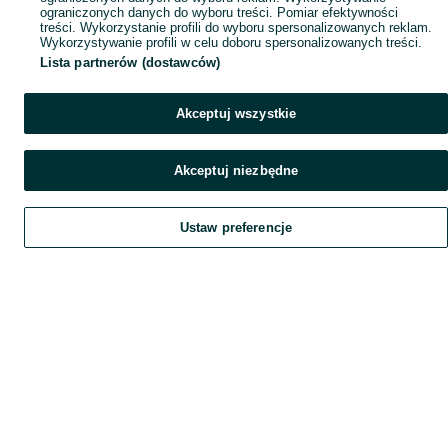
ograniczonych danych do wyboru treści. Pomiar efektywności
treści. Wykorzystanie profili do wyboru spersonalizowanych reklam.
Wykorzystywanie profili w celu doboru spersonalizowanych treści.
Lista partnerów (dostawców)
Akceptuj wszystkie
Akceptuj niezbędne
Ustaw preferencje
Szukaj
Home
Home
Obserwujesz
Favorite
Favorite
Dodaj
List it
List it
Chat
Chat
Czat
My OLX
My OLX
Konto