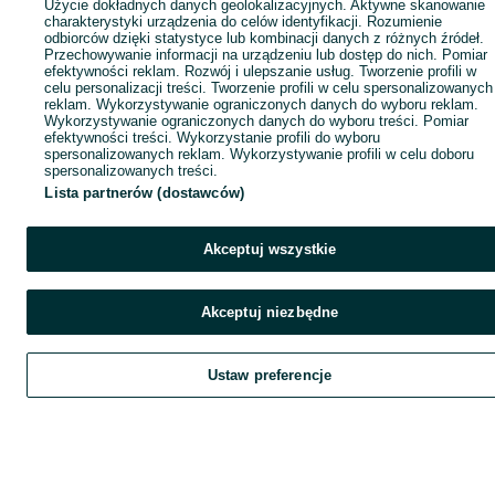
Użycie dokładnych danych geolokalizacyjnych. Aktywne skanowanie
charakterystyki urządzenia do celów identyfikacji. Rozumienie
odbiorców dzięki statystyce lub kombinacji danych z różnych źródeł.
Przechowywanie informacji na urządzeniu lub dostęp do nich. Pomiar
efektywności reklam. Rozwój i ulepszanie usług. Tworzenie profili w
celu personalizacji treści. Tworzenie profili w celu spersonalizowanych
reklam. Wykorzystywanie ograniczonych danych do wyboru reklam.
Wykorzystywanie ograniczonych danych do wyboru treści. Pomiar
efektywności treści. Wykorzystanie profili do wyboru
spersonalizowanych reklam. Wykorzystywanie profili w celu doboru
spersonalizowanych treści.
Lista partnerów (dostawców)
Akceptuj wszystkie
Akceptuj niezbędne
It seems like a dead
end
Ustaw preferencje
Szukaj
Home
Obserwujesz
Favorite
Dodaj
List it
Chat
Czat
My O
Kont
Refresh the page or go back to
the homepage