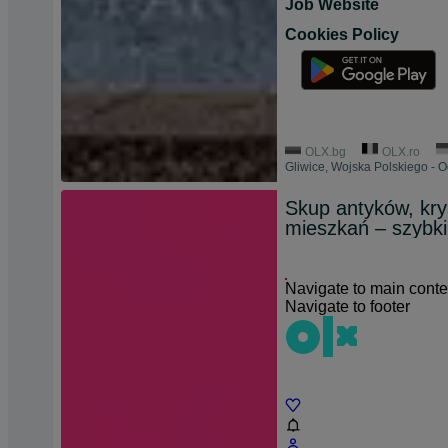
Job Website
Cookies Policy
OLX.bg
OLX.ro
Gliwice, Wojska Polskiego - 
Skup antyków, kry
mieszkań – szybki
Navigate to main conte
Navigate to footer
Chat