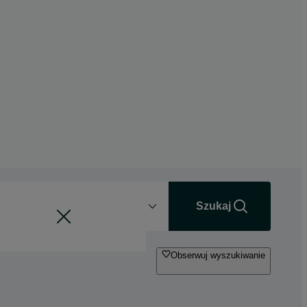
Odległość
+0 km
Szukaj
Obserwuj wyszukiwanie