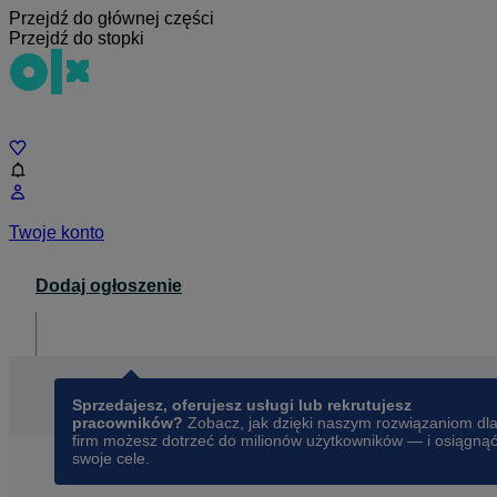
Przejdź do głównej części
Przejdź do stopki
Czat
Twoje konto
Dodaj ogłoszenie
Dla biznesu
opens in a new tab
Sprzedajesz, oferujesz usługi lub rekrutujesz
pracowników?
Zobacz, jak dzięki naszym rozwiązaniom dl
firm możesz dotrzeć do milionów użytkowników — i osiągną
swoje cele.