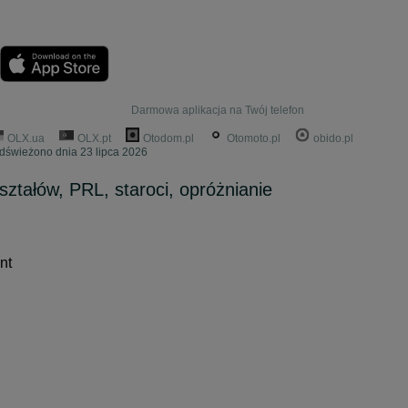
Darmowa aplikacja na Twój telefon
OLX.ua
OLX.pt
Otodom.pl
Otomoto.pl
obido.pl
Odświeżono dnia 23 lipca 2026
ształów, PRL, staroci, opróżnianie
nt