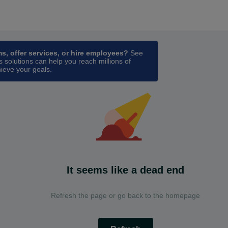
ess
in a new tab
ms, offer services, or hire employees?
See
 solutions can help you reach millions of
ieve your goals.
It seems like a dead end
Refresh the page or go back to the homepage