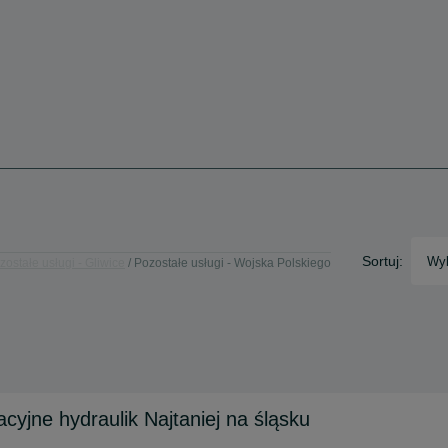
Sortuj:
Wyb
zostałe usługi - Gliwice
Pozostałe usługi - Wojska Polskiego
cyjne hydraulik Najtaniej na śląsku