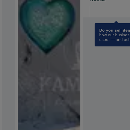
For busin
opens 
Do you sell ite
how our business
users — and ach