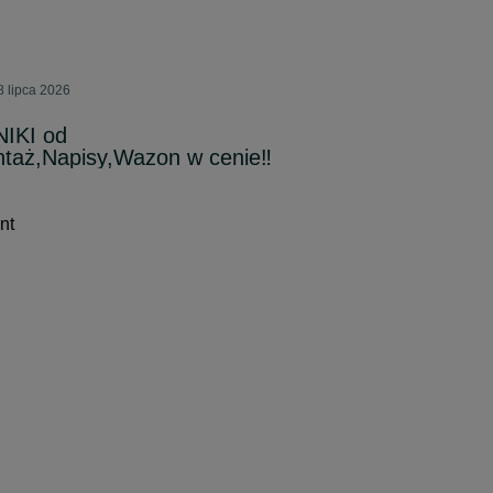
8 lipca 2026
IKI od
ntaż,Napisy,Wazon w cenie‼️
nt