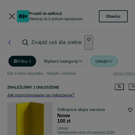
Przejdź do aplikacji
Otwórz
Otwieraj OLX jednym tapnięciem
Znajdź coś dla siebie
Filtry
·
1
Wybierz kategorię
Uklejki
Dla Ciebie wszystko - Uklejki i okolice!
Zobacz Więc
ZNALEŹLIŚMY 1 OGŁOSZENIE
Jak pozycjonowane są ogłoszenia?
Odbojnica słupa narożna
Nowe
100 zł
Uklejki
Odświeżono dnia 03 sierpnia 2026