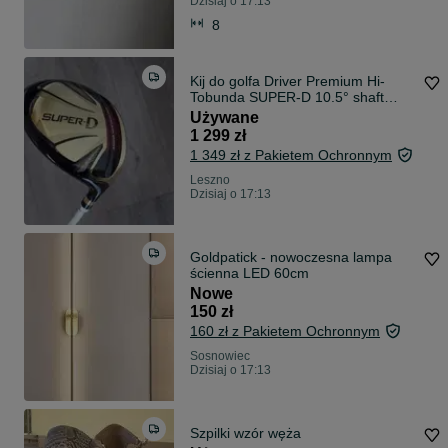
Dzisiaj o 17:13
8
Kij do golfa Driver Premium Hi-
Tobunda SUPER-D 10.5° shaft
Aldila Ascent 40 R idealny dla
Używane
początkujących
1 299 zł
1 349 zł z Pakietem Ochronnym
Leszno
Dzisiaj o 17:13
Goldpatick - nowoczesna lampa
ścienna LED 60cm
Nowe
150 zł
160 zł z Pakietem Ochronnym
Sosnowiec
Dzisiaj o 17:13
Szpilki wzór węża