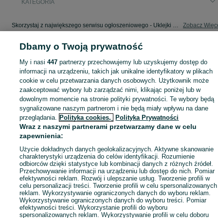
KATEGORIA
Skorzystaj z największego serwisu ogłoszeniowego - Uklejki i okolice! Kupuj to, czego pragniesz i sprzedawaj to, czego już nie potrzebujesz!
Zobacz Więc
Dbamy o Twoją prywatność
Mapa kategorii
Mapa miejscowości
My i nasi
447
partnerzy przechowujemy lub uzyskujemy dostęp do
informacji na urządzeniu, takich jak unikalne identyfikatory w plikach
Mapa ministron
cookie w celu przetwarzania danych osobowych. Użytkownik może
Popularne wyszukiwania
zaakceptować wybory lub zarządzać nimi, klikając poniżej lub w
dowolnym momencie na stronie polityki prywatności. Te wybory będą
sygnalizowane naszym partnerom i nie będą miały wpływu na dane
przeglądania.
Polityka cookies,
Polityka Prywatności
Wraz z naszymi partnerami przetwarzamy dane w celu
zapewnienia:
Użycie dokładnych danych geolokalizacyjnych. Aktywne skanowanie
charakterystyki urządzenia do celów identyfikacji. Rozumienie
odbiorców dzięki statystyce lub kombinacji danych z różnych źródeł.
Przechowywanie informacji na urządzeniu lub dostęp do nich. Pomiar
efektywności reklam. Rozwój i ulepszanie usług. Tworzenie profili w
celu personalizacji treści. Tworzenie profili w celu spersonalizowanych
reklam. Wykorzystywanie ograniczonych danych do wyboru reklam.
Wykorzystywanie ograniczonych danych do wyboru treści. Pomiar
efektywności treści. Wykorzystanie profili do wyboru
spersonalizowanych reklam. Wykorzystywanie profili w celu doboru