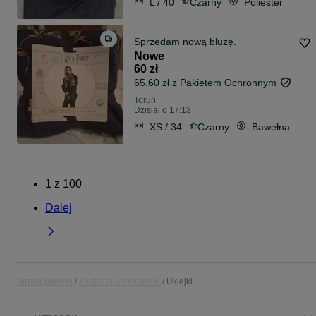
L / 40
Czarny
Poliester
Sprzedam nową bluzę.
Nowe
60 zł
65,60 zł z Pakietem Ochronnym
Toruń
Dzisiaj o 17:13
XS / 34
Czarny
Bawełna
1
z
100
Dalej
Strona główna
Zachodniopomorskie
Uklejki