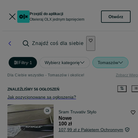
Przejdź do aplikacji
Otwórz
Otwieraj OLX jednym tapnięciem
Znajdź coś dla siebie
Filtry
·
1
Wybierz kategorię
Tomaszów
Dla Ciebie wszystko - Tomaszów i okolice!
Zobacz Więc
ZNALEŹLIŚMY 56 OGŁOSZEŃ
Jak pozycjonowane są ogłoszenia?
Sram Truvativ Stylo
Nowe
100 zł
107,99 zł z Pakietem Ochronnym