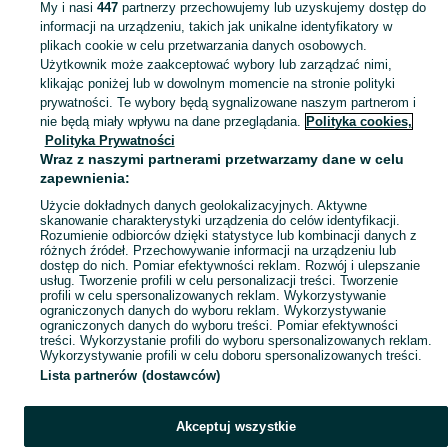
My i nasi
447
partnerzy przechowujemy lub uzyskujemy dostęp do
informacji na urządzeniu, takich jak unikalne identyfikatory w
KATEGORIA
plikach cookie w celu przetwarzania danych osobowych.
Użytkownik może zaakceptować wybory lub zarządzać nimi,
klikając poniżej lub w dowolnym momencie na stronie polityki
Skorzystaj z największego serwisu ogłoszeniowego - Tomaszów i okolice! Kupuj to, czego pragniesz i sprzedawaj to, czego już nie potrzebujesz!
Zobacz Więc
prywatności. Te wybory będą sygnalizowane naszym partnerom i
nie będą miały wpływu na dane przeglądania.
Polityka cookies,
Mapa kategorii
Polityka Prywatności
Mapa miejscowości
Wraz z naszymi partnerami przetwarzamy dane w celu
zapewnienia:
Mapa ministron
Użycie dokładnych danych geolokalizacyjnych. Aktywne
Popularne wyszukiwania
skanowanie charakterystyki urządzenia do celów identyfikacji.
Rozumienie odbiorców dzięki statystyce lub kombinacji danych z
różnych źródeł. Przechowywanie informacji na urządzeniu lub
dostęp do nich. Pomiar efektywności reklam. Rozwój i ulepszanie
usług. Tworzenie profili w celu personalizacji treści. Tworzenie
profili w celu spersonalizowanych reklam. Wykorzystywanie
ograniczonych danych do wyboru reklam. Wykorzystywanie
ograniczonych danych do wyboru treści. Pomiar efektywności
treści. Wykorzystanie profili do wyboru spersonalizowanych reklam.
Wykorzystywanie profili w celu doboru spersonalizowanych treści.
Lista partnerów (dostawców)
Akceptuj wszystkie