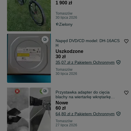
1 900 zł
Tomaszów
30 lipca 2026
Zielony
Napęd DVD/CD model: DH-16ACS
H
Uszkodzone
30 zł
35,07 zł z Pakietem Ochronnym
Tomaszów
30 lipca 2026
Przystawka adapter do cięcia
blachy na wiertarkę wkrętarkę
solidny
Nowe
60 zł
64,80 zł z Pakietem Ochronnym
Tomaszów
27 lipca 2026