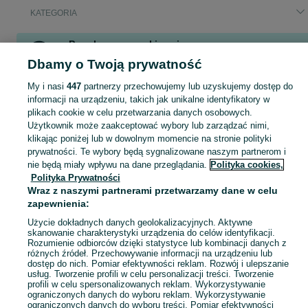
KATEGORIA
Popularne wyszukiwania
Dbamy o Twoją prywatność
vitara
dmax
drewno opałowe
7 osobowy
sadzonki brzozy
utwardzanie
silki
aygo
My i nasi
447
partnerzy przechowujemy lub uzyskujemy dostęp do
informacji na urządzeniu, takich jak unikalne identyfikatory w
Zobacz Więcej
plikach cookie w celu przetwarzania danych osobowych.
Użytkownik może zaakceptować wybory lub zarządzać nimi,
Skorzystaj z największego serwisu ogłoszeniowego - Szufnarowa i okolice! Kupuj to, czego pragniesz i sprzedawaj to, czego już nie potrzebujesz!
Zobacz Więc
klikając poniżej lub w dowolnym momencie na stronie polityki
prywatności. Te wybory będą sygnalizowane naszym partnerom i
nie będą miały wpływu na dane przeglądania.
Polityka cookies,
Mapa kategorii
Polityka Prywatności
Mapa miejscowości
Wraz z naszymi partnerami przetwarzamy dane w celu
Mapa ministron
zapewnienia:
Popularne wyszukiwania
Użycie dokładnych danych geolokalizacyjnych. Aktywne
skanowanie charakterystyki urządzenia do celów identyfikacji.
Rozumienie odbiorców dzięki statystyce lub kombinacji danych z
różnych źródeł. Przechowywanie informacji na urządzeniu lub
dostęp do nich. Pomiar efektywności reklam. Rozwój i ulepszanie
usług. Tworzenie profili w celu personalizacji treści. Tworzenie
profili w celu spersonalizowanych reklam. Wykorzystywanie
ograniczonych danych do wyboru reklam. Wykorzystywanie
ograniczonych danych do wyboru treści. Pomiar efektywności