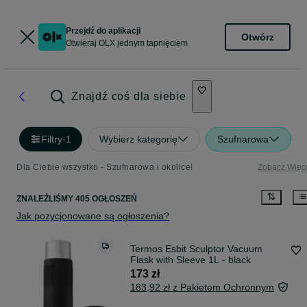
Przejdź do aplikacji
Otwórz
Otwieraj OLX jednym tapnięciem
Znajdź coś dla siebie
Filtry
·
1
Wybierz kategorię
Szufnarowa
Dla Ciebie wszystko - Szufnarowa i okolice!
Zobacz Więc
ZNALEŹLIŚMY 405 OGŁOSZEŃ
Jak pozycjonowane są ogłoszenia?
Termos Esbit Sculptor Vacuum
Flask with Sleeve 1L - black
173 zł
183,92 zł z Pakietem Ochronnym