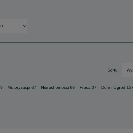
Sortuj:
Wyb
9
Motoryzacja
67
Nieruchomości
86
Praca
37
Dom i Ogród
15