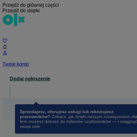
Przejdź do głównej części
Przejdź do stopki
Czat
Twoje konto
Dodaj ogłoszenie
Dla biznesu
opens in a new tab
Sprzedajesz, oferujesz usługi lub rekrutujesz
pracowników?
Zobacz, jak dzięki naszym rozwiązaniom dl
firm możesz dotrzeć do milionów użytkowników — i osiągną
swoje cele.