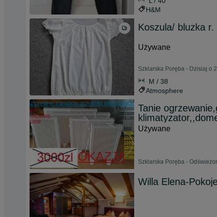
L / 40
H&M
Koszula/ bluzka r
Używane
Szklarska Poręba - Dzisiaj o 
M / 38
Atmosphere
Tanie ogrzewanie,g
klimatyzator,,dom
Używane
Szklarska Poręba - Odświeżon
Willa Elena-Pokoj