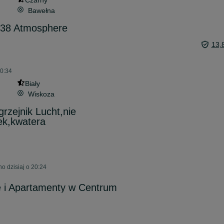
Czarny
Bawełna
. 38 Atmosphere
13,
20:34
Biały
Wiskoza
rzejnik Lucht,nie
ek,kwatera
o dzisiaj o 20:24
e i Apartamenty w Centrum