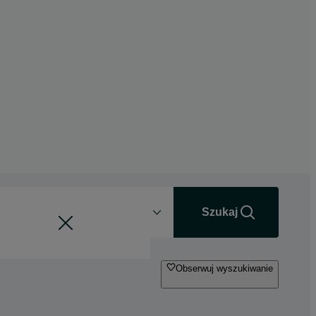
Odległość
+0 km
Szukaj
Obserwuj wyszukiwanie