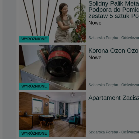
Solidny Palik Met
Podpora do Pomido
zestaw 5 sztuk Po
Nowe
Szklarska Poręba - Odświeżon
WYRÓŻNIONE
Korona Ozon Ozona
Nowe
Szklarska Poręba - Odświeżon
WYRÓŻNIONE
Apartament Zacis
Szklarska Poręba - Odświeżon
WYRÓŻNIONE