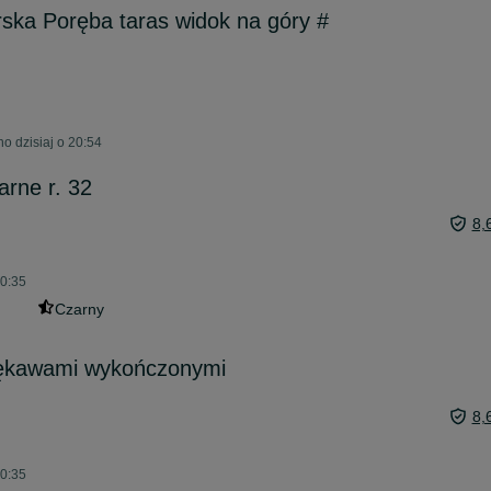
ska Poręba taras widok na góry #
o dzisiaj o 20:54
arne r. 32
8,
20:35
Czarny
 rękawami wykończonymi
8,
20:35