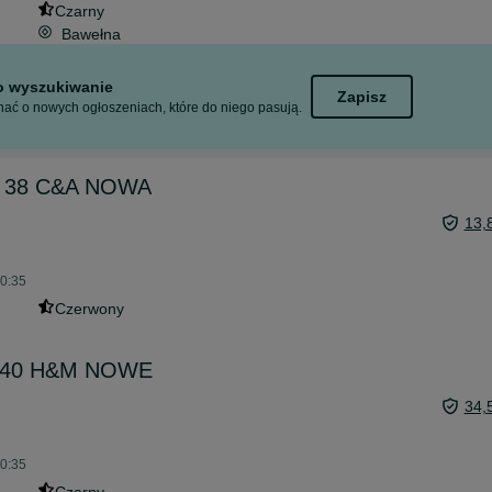
Czarny
Bawełna
to wyszukiwanie
Zapisz
ać o nowych ogłoszeniach, które do niego pasują.
r. 38 C&A NOWA
13,
20:35
Czerwony
r. 40 H&M NOWE
34,
20:35