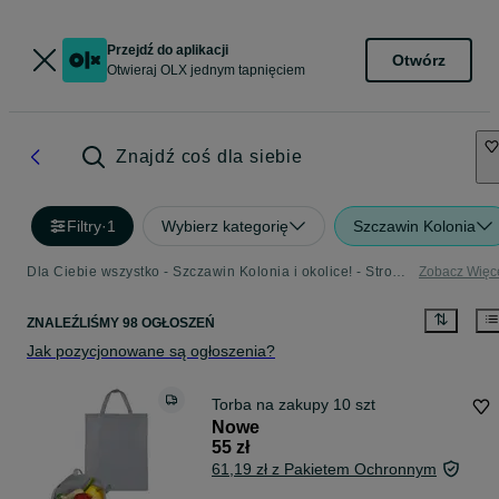
Przejdź do aplikacji
Otwórz
Otwieraj OLX jednym tapnięciem
Znajdź coś dla siebie
Filtry
·
1
Wybierz kategorię
Szczawin Kolonia
Dla Ciebie wszystko - Szczawin Kolonia i okolice! - Strona 2
Zobacz Więc
ZNALEŹLIŚMY 98 OGŁOSZEŃ
Jak pozycjonowane są ogłoszenia?
Torba na zakupy 10 szt
Nowe
55 zł
61,19 zł z Pakietem Ochronnym