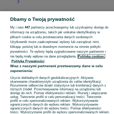
Dbamy o Twoją prywatność
Strona główna
Łódzkie
Szczawin Kolonia
My i nasi
447
partnerzy przechowujemy lub uzyskujemy dostęp do
informacji na urządzeniu, takich jak unikalne identyfikatory w
KATEGORIA
plikach cookie w celu przetwarzania danych osobowych.
Użytkownik może zaakceptować wybory lub zarządzać nimi,
Skorzystaj z największego serwisu ogłoszeniowego - Szczawin Kolonia i okolice! Kupuj to, czego pragniesz i sprzedawaj to, czego już nie potrzebujesz!
Zobacz Więc
klikając poniżej lub w dowolnym momencie na stronie polityki
prywatności. Te wybory będą sygnalizowane naszym partnerom i
nie będą miały wpływu na dane przeglądania.
Polityka cookies,
Mapa kategorii
Polityka Prywatności
Mapa miejscowości
Wraz z naszymi partnerami przetwarzamy dane w celu
zapewnienia:
Mapa ministron
Popularne wyszukiwania
Użycie dokładnych danych geolokalizacyjnych. Aktywne
skanowanie charakterystyki urządzenia do celów identyfikacji.
Rozumienie odbiorców dzięki statystyce lub kombinacji danych z
różnych źródeł. Przechowywanie informacji na urządzeniu lub
dostęp do nich. Pomiar efektywności reklam. Rozwój i ulepszanie
usług. Tworzenie profili w celu personalizacji treści. Tworzenie
profili w celu spersonalizowanych reklam. Wykorzystywanie
ograniczonych danych do wyboru reklam. Wykorzystywanie
ograniczonych danych do wyboru treści. Pomiar efektywności
treści. Wykorzystanie profili do wyboru spersonalizowanych reklam.