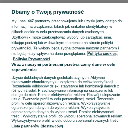
Dbamy o Twoją prywatność
Strona główna
Kujawsko-pomorskie
Starorypin Prywatny
My i nasi
447
partnerzy przechowujemy lub uzyskujemy dostęp do
informacji na urządzeniu, takich jak unikalne identyfikatory w
KATEGORIA
plikach cookie w celu przetwarzania danych osobowych.
Użytkownik może zaakceptować wybory lub zarządzać nimi,
Skorzystaj z największego serwisu ogłoszeniowego - Starorypin Prywatny i okolice! Kupuj to, czego pragniesz i sprzedawaj to, czego już nie potrzebujesz!
Zobacz Więc
klikając poniżej lub w dowolnym momencie na stronie polityki
prywatności. Te wybory będą sygnalizowane naszym partnerom i
nie będą miały wpływu na dane przeglądania.
Polityka cookies,
Mapa kategorii
Polityka Prywatności
Mapa miejscowości
Wraz z naszymi partnerami przetwarzamy dane w celu
zapewnienia:
Mapa ministron
Użycie dokładnych danych geolokalizacyjnych. Aktywne
Popularne wyszukiwania
skanowanie charakterystyki urządzenia do celów identyfikacji.
Rozumienie odbiorców dzięki statystyce lub kombinacji danych z
różnych źródeł. Przechowywanie informacji na urządzeniu lub
dostęp do nich. Pomiar efektywności reklam. Rozwój i ulepszanie
usług. Tworzenie profili w celu personalizacji treści. Tworzenie
profili w celu spersonalizowanych reklam. Wykorzystywanie
ograniczonych danych do wyboru reklam. Wykorzystywanie
ograniczonych danych do wyboru treści. Pomiar efektywności
treści. Wykorzystanie profili do wyboru spersonalizowanych reklam.
Wykorzystywanie profili w celu doboru spersonalizowanych treści.
Lista partnerów (dostawców)