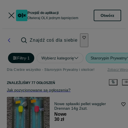
Przejdź do aplikacji
Otwórz
Otwieraj OLX jednym tapnięciem
Znajdź coś dla siebie
Filtry
·
1
Wybierz kategorię
Starorypin Prywatny
Dla Ciebie wszystko - Starorypin Prywatny i okolice!
Zobacz Więc
ZNALEŹLIŚMY 77 OGŁOSZEŃ
Jak pozycjonowane są ogłoszenia?
Nowe spławiki pellet waggler
Drennan 14g 2szt.
Nowe
30 zł