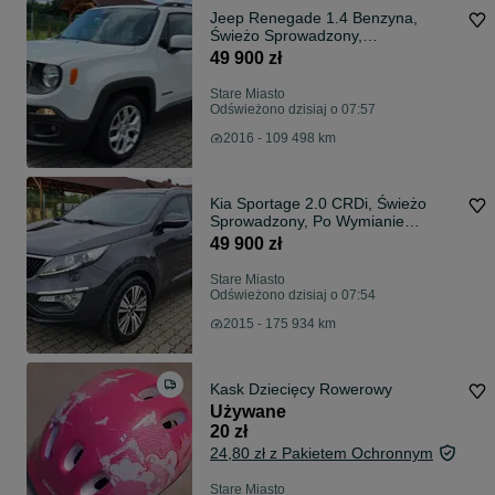
Jeep Renegade 1.4 Benzyna,
Świeżo Sprowadzony,
Zarejestrowany w Polsce
49 900 zł
Stare Miasto
Odświeżono dzisiaj o 07:57
2016 - 109 498 km
Kia Sportage 2.0 CRDi, Świeżo
Sprowadzony, Po Wymianie
Sprzęgła z Kołem Dwumasowym
49 900 zł
Stare Miasto
Odświeżono dzisiaj o 07:54
2015 - 175 934 km
Kask Dziecięcy Rowerowy
Używane
20 zł
24,80 zł z Pakietem Ochronnym
Stare Miasto