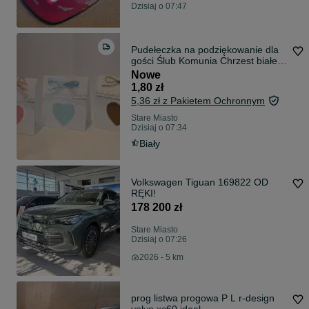
Dzisiaj o 07:47
Pudełeczka na podziękowanie dla
gości Ślub Komunia Chrzest białe
serca
Nowe
1,80 zł
5,36 zł z Pakietem Ochronnym
Stare Miasto
Dzisiaj o 07:34
Biały
Volkswagen Tiguan 169822 OD
RĘKI!
178 200 zł
Stare Miasto
Dzisiaj o 07:26
2026 - 5 km
prog listwa progowa P L r-design