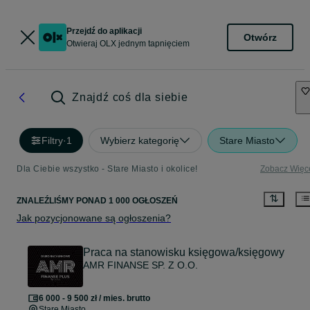
Przejdź do aplikacji
Otwórz
Otwieraj OLX jednym tapnięciem
Znajdź coś dla siebie
Filtry
·
1
Wybierz kategorię
Stare Miasto
Dla Ciebie wszystko - Stare Miasto i okolice!
Zobacz Więc
ZNALEŹLIŚMY
PONAD
1 000 OGŁOSZEŃ
Jak pozycjonowane są ogłoszenia?
Praca na stanowisku księgowa/księgowy
AMR FINANSE SP. Z O.O.
6 000 - 9 500 zł / mies. brutto
Stare Miasto