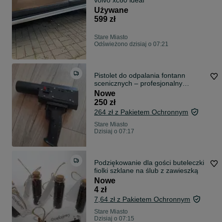
volvo xc60 ideal
Używane
599 zł
Stare Miasto
Odświeżono dzisiaj o 07:21
Pistolet do odpalania fontann
scenicznych – profesjonalny
iskrownik
Nowe
250 zł
264 zł z Pakietem Ochronnym
Stare Miasto
Dzisiaj o 07:17
Podziękowanie dla gości buteleczki
fiolki szklane na ślub z zawieszką
Nowe
4 zł
7,64 zł z Pakietem Ochronnym
Stare Miasto
Dzisiaj o 07:15