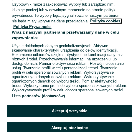
Użytkownik może zaakceptować wybory lub zarządzać nimi,
klikając poniżej lub w dowolnym momencie na stronie polityki
Mapa kategorii
prywatności. Te wybory będą sygnalizowane naszym partnerom i
Mapa miejscowości
nie będą miały wpływu na dane przeglądania.
Polityka cookies,
Mapa ministron
Polityka Prywatności
Wraz z naszymi partnerami przetwarzamy dane w celu
Popularne wyszukiwania
zapewnienia:
Użycie dokładnych danych geolokalizacyjnych. Aktywne
skanowanie charakterystyki urządzenia do celów identyfikacji.
Rozumienie odbiorców dzięki statystyce lub kombinacji danych z
różnych źródeł. Przechowywanie informacji na urządzeniu lub
dostęp do nich. Pomiar efektywności reklam. Rozwój i ulepszanie
usług. Tworzenie profili w celu personalizacji treści. Tworzenie
profili w celu spersonalizowanych reklam. Wykorzystywanie
ograniczonych danych do wyboru reklam. Wykorzystywanie
ograniczonych danych do wyboru treści. Pomiar efektywności
treści. Wykorzystanie profili do wyboru spersonalizowanych reklam.
Wykorzystywanie profili w celu doboru spersonalizowanych treści.
Lista partnerów (dostawców)
Akceptuj wszystkie
Akceptuj niezbędne