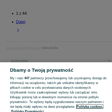
1
z
44
Dalej
Strona główna
Opolskie
Stare Koźle
KATEGORIA
Dbamy o Twoją prywatność
Popularne wyszukiwania
My i nasi
447
partnerzy przechowujemy lub uzyskujemy dostęp do
hyundai tucson
dom na sprzedaż
informacji na urządzeniu, takich jak unikalne identyfikatory w
plikach cookie w celu przetwarzania danych osobowych.
Użytkownik może zaakceptować wybory lub zarządzać nimi,
Skorzystaj z największego serwisu ogłoszeniowego - Stare Koźle i okolice! Kupuj to, czego pragniesz i sprzedawaj to, czego już nie potrzebujesz!
Zobacz Więc
klikając poniżej lub w dowolnym momencie na stronie polityki
prywatności. Te wybory będą sygnalizowane naszym partnerom i
Mapa kategorii
nie będą miały wpływu na dane przeglądania.
Polityka cookies,
Polityka Prywatności
Mapa miejscowości