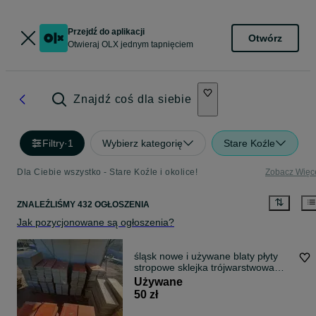
Przejdź do aplikacji
Otwórz
Otwieraj OLX jednym tapnięciem
Znajdź coś dla siebie
Filtry
·
1
Wybierz kategorię
Stare Koźle
Dla Ciebie wszystko - Stare Koźle i okolice!
Zobacz Więc
ZNALEŹLIŚMY 432 OGŁOSZENIA
Jak pozycjonowane są ogłoszenia?
śląsk nowe i używane blaty płyty
stropowe sklejka trójwarstwowa
okuwane sklejka szalunkowa Peri
Używane
Doka szalunek fundament
50 zł