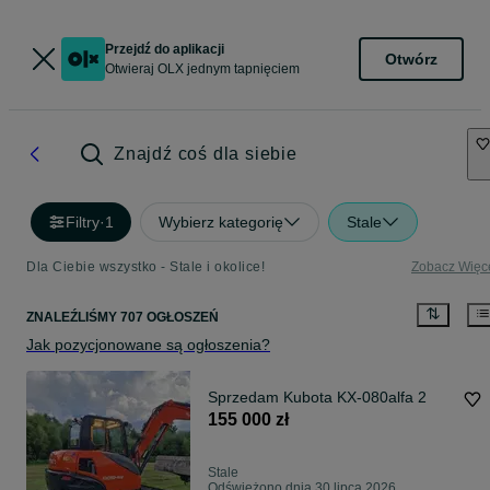
Przejdź do aplikacji
Otwórz
Otwieraj OLX jednym tapnięciem
Znajdź coś dla siebie
Filtry
·
1
Wybierz kategorię
Stale
Dla Ciebie wszystko - Stale i okolice!
Zobacz Więc
ZNALEŹLIŚMY 707 OGŁOSZEŃ
Jak pozycjonowane są ogłoszenia?
Sprzedam Kubota KX-080alfa 2
155 000 zł
Stale
Odświeżono dnia 30 lipca 2026