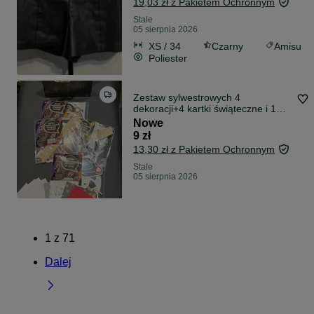
19,03 zł z Pakietem Ochronnym
Stale
05 sierpnia 2026
XS / 34
Czarny
Amisu
Poliester
Zestaw sylwestrowych 4
dekoracji+4 kartki świąteczne i 1
torba do pako
Nowe
9 zł
13,30 zł z Pakietem Ochronnym
Stale
05 sierpnia 2026
1
z
71
Dalej