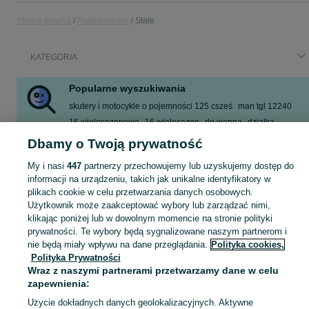
Strona główna
Podkarpackie
Stale
KATEGORIA
Popularne wyszukiwania
skutery i motocykle o pojemności 125 csześ
man tgl 12240
16 wielosezonowe
16 wielosezon
do wapna
działka
likwidacja
nintendo switch oled
Dbamy o Twoją prywatność
Zobacz Więcej
My i nasi
447
partnerzy przechowujemy lub uzyskujemy dostęp do
informacji na urządzeniu, takich jak unikalne identyfikatory w
plikach cookie w celu przetwarzania danych osobowych.
Skorzystaj z największego serwisu ogłoszeniowego - Stale i okolice! Kupuj to, czego pragniesz i sprzedawaj to, czego już nie potrzebujesz!
Zobacz Więc
Użytkownik może zaakceptować wybory lub zarządzać nimi,
klikając poniżej lub w dowolnym momencie na stronie polityki
Mapa kategorii
prywatności. Te wybory będą sygnalizowane naszym partnerom i
nie będą miały wpływu na dane przeglądania.
Polityka cookies,
Mapa miejscowości
Polityka Prywatności
Mapa ministron
Wraz z naszymi partnerami przetwarzamy dane w celu
Popularne wyszukiwania
zapewnienia:
Użycie dokładnych danych geolokalizacyjnych. Aktywne