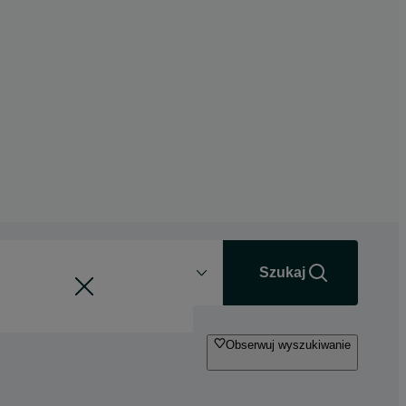
Odległość
+0 km
Szukaj
Obserwuj wyszukiwanie