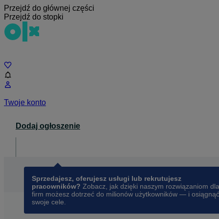
Przejdź do głównej części
Przejdź do stopki
Czat
Twoje konto
Dodaj ogłoszenie
Dla biznesu
opens in a new tab
Sprzedajesz, oferujesz usługi lub rekrutujesz
pracowników?
Zobacz, jak dzięki naszym rozwiązaniom dl
firm możesz dotrzeć do milionów użytkowników — i osiągną
swoje cele.