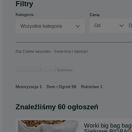
Filtry
Kategoria
Cena
Wszystkie kategorie
Dla Ciebie wszystko - Srebrnica i okolice!
Strona główna
Łódzkie
Srebrnica
Motoryzacja
1
Dom i Ogród
58
Rolnictwo
1
Znaleźliśmy 60 ogłoszeń
Worki big bag ba
Siatkowe BIGBAG