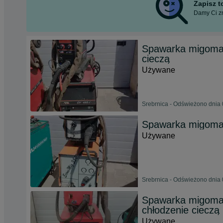
Zapisz 
Damy Ci zn
Spawarka migomat
cieczą
Używane
Srebrnica - Odświeżono dnia 
Spawarka migomat
Używane
Srebrnica - Odświeżono dnia 
Spawarka migomat
chłodzenie cieczą
Używane