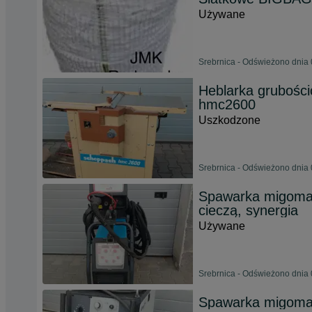
Używane
Srebrnica - Odświeżono dnia 
Heblarka grubośc
hmc2600
Uszkodzone
Srebrnica - Odświeżono dnia 
Spawarka migomat 
cieczą, synergia
Używane
Srebrnica - Odświeżono dnia 
Spawarka migom