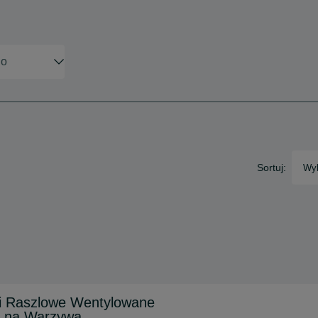
Sortuj:
Wyb
gi Raszlowe Wentylowane
 na Warzywa