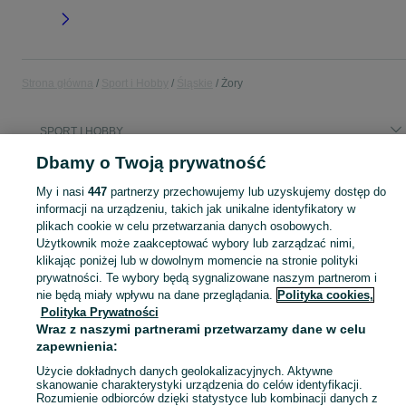
Strona główna
Sport i Hobby
Śląskie
Żory
SPORT I HOBBY
Dbamy o Twoją prywatność
KATEGORIA
My i nasi
447
partnerzy przechowujemy lub uzyskujemy dostęp do
informacji na urządzeniu, takich jak unikalne identyfikatory w
Zobacz Więc
plikach cookie w celu przetwarzania danych osobowych.
Sprzedaż sprzętu sportowego i hobby Żory ▶️ Szeroki wybór produktów ✅ Nowe i używane w atrakcyjnych cenach ✌ Sprawdź ogłoszenia na OLX.pl!
Użytkownik może zaakceptować wybory lub zarządzać nimi,
klikając poniżej lub w dowolnym momencie na stronie polityki
Mapa kategorii
prywatności. Te wybory będą sygnalizowane naszym partnerom i
nie będą miały wpływu na dane przeglądania.
Polityka cookies,
Mapa miejscowości
Polityka Prywatności
Mapa ministron
Wraz z naszymi partnerami przetwarzamy dane w celu
Popularne wyszukiwania
zapewnienia:
Użycie dokładnych danych geolokalizacyjnych. Aktywne
skanowanie charakterystyki urządzenia do celów identyfikacji.
Rozumienie odbiorców dzięki statystyce lub kombinacji danych z