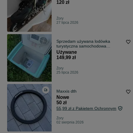
120 zł
Żory
27 lipca 2026
Sprzedam używana lodówka
turystyczna samochodowa
wiadomoj firmy Norauto
Używane
149,99 zł
Żory
25 lipca 2026
Maxxis dth
Nowe
50 zł
55,99 zł z Pakietem Ochronnym
Żory
02 sierpnia 2026