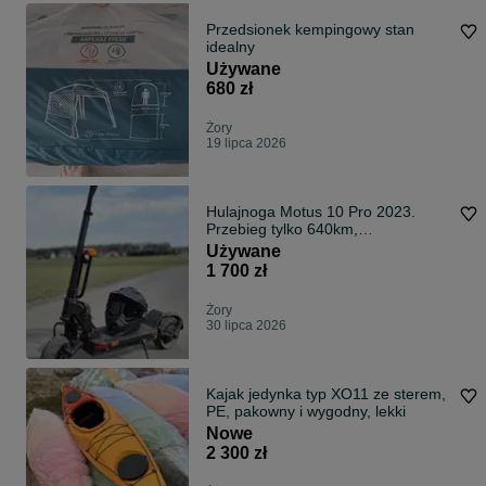
Przedsionek kempingowy stan
idealny
Używane
680 zł
Żory
19 lipca 2026
Hulajnoga Motus 10 Pro 2023.
Przebieg tylko 640km,
bezwypadkowa
Używane
1 700 zł
Żory
30 lipca 2026
Kajak jedynka typ XO11 ze sterem,
PE, pakowny i wygodny, lekki
Nowe
2 300 zł