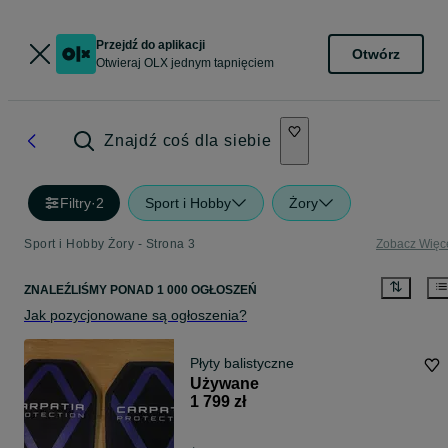
Przejdź do aplikacji
Otwórz
Otwieraj OLX jednym tapnięciem
Znajdź coś dla siebie
Filtry
·
2
Sport i Hobby
Żory
Sport i Hobby Żory - Strona 3
Zobacz Więc
ZNALEŹLIŚMY
PONAD
1 000 OGŁOSZEŃ
Jak pozycjonowane są ogłoszenia?
Płyty balistyczne
Używane
1 799 zł