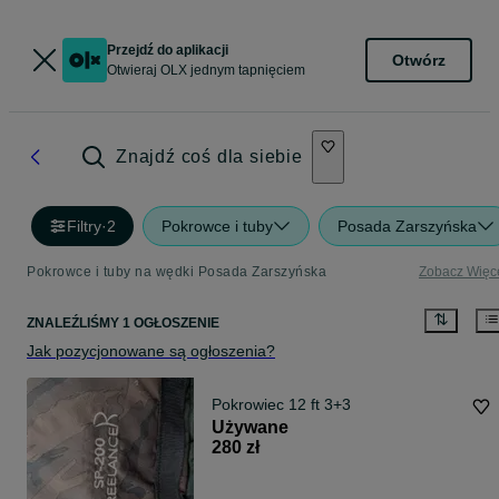
Przejdź do aplikacji
Otwórz
Otwieraj OLX jednym tapnięciem
Znajdź coś dla siebie
Filtry
·
2
Pokrowce i tuby
Posada Zarszyńska
Pokrowce i tuby na wędki Posada Zarszyńska
Zobacz Więc
ZNALEŹLIŚMY 1 OGŁOSZENIE
Jak pozycjonowane są ogłoszenia?
Pokrowiec 12 ft 3+3
Używane
280 zł