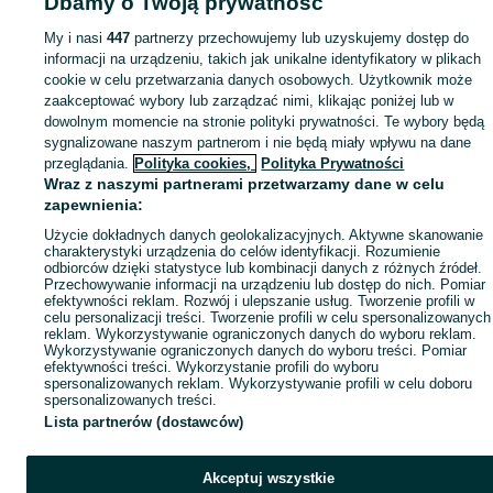
Dbamy o Twoją prywatność
Mapa kategorii
My i nasi
447
partnerzy przechowujemy lub uzyskujemy dostęp do
Mapa miejscowości
informacji na urządzeniu, takich jak unikalne identyfikatory w plikach
Mapa ministron
cookie w celu przetwarzania danych osobowych. Użytkownik może
zaakceptować wybory lub zarządzać nimi, klikając poniżej lub w
Popularne wyszukiwania
dowolnym momencie na stronie polityki prywatności. Te wybory będą
sygnalizowane naszym partnerom i nie będą miały wpływu na dane
przeglądania.
Polityka cookies,
Polityka Prywatności
Wraz z naszymi partnerami przetwarzamy dane w celu
zapewnienia:
Użycie dokładnych danych geolokalizacyjnych. Aktywne skanowanie
charakterystyki urządzenia do celów identyfikacji. Rozumienie
odbiorców dzięki statystyce lub kombinacji danych z różnych źródeł.
Przechowywanie informacji na urządzeniu lub dostęp do nich. Pomiar
efektywności reklam. Rozwój i ulepszanie usług. Tworzenie profili w
celu personalizacji treści. Tworzenie profili w celu spersonalizowanych
reklam. Wykorzystywanie ograniczonych danych do wyboru reklam.
Wykorzystywanie ograniczonych danych do wyboru treści. Pomiar
efektywności treści. Wykorzystanie profili do wyboru
spersonalizowanych reklam. Wykorzystywanie profili w celu doboru
spersonalizowanych treści.
Lista partnerów (dostawców)
Akceptuj wszystkie