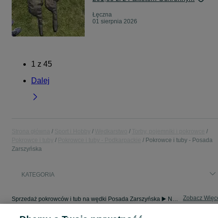
Łęczna
01 sierpnia 2026
1
z
45
Dalej
Strona główna
Sport i Hobby
Wędkarstwo
Torby, pojemniki i pokrowce
Pokrowce i tuby
Pokrowce i tuby - Podkarpackie
Pokrowce i tuby - Posada
Zarszyńska
KATEGORIA
Zobacz Więc
Sprzedaż pokrowców i tub na wędki Posada Zarszyńska ▶️ Nowe i używane oferty ✅ Szeroki wybór produktów w atrakcyjnych cenach ✌ Znajdź ogłoszenia na OLX.pl!