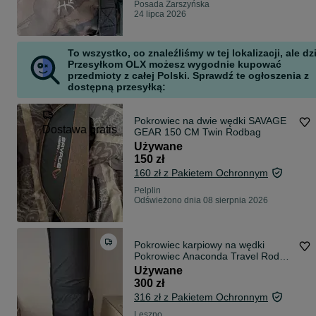
Posada Zarszyńska
24 lipca 2026
To wszystko, co znaleźliśmy w tej lokalizacji, ale dz
Przesyłkom OLX możesz wygodnie kupować
przedmioty z całej Polski. Sprawdź te ogłoszenia z
dostępną przesyłką:
Pokrowiec na dwie wędki SAVAGE
Dostawa gratis
GEAR 150 CM Twin Rodbag
Używane
150 zł
160 zł z Pakietem Ochronnym
Pelplin
Odświeżono dnia 08 sierpnia 2026
Pokrowiec karpiowy na wędki
Pokrowiec Anaconda Travel Rod
System 13ft
Używane
300 zł
316 zł z Pakietem Ochronnym
Leszno