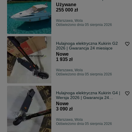
TEAK nie Bavaria Regal Crownline
Używane
Maxum Sea Ray Doral Chaparral
255 000 zł
Rinker Cranchi Kabinówka
Warszawa, Wola
Odświeżono dnia 05 sierpnia 2026
Hulajnoga elektryczna Kukirin G2
2026 | Gwarancja 24 miesiące
Nowe
1 935 zł
Warszawa, Wola
Odświeżono dnia 05 sierpnia 2026
Hulajnoga elektryczna Kukirin G4 |
Wersja 2026 | Gwarancja 24
miesiące | RATY 0%
Nowe
3 090 zł
Warszawa, Wola
Odświeżono dnia 05 sierpnia 2026