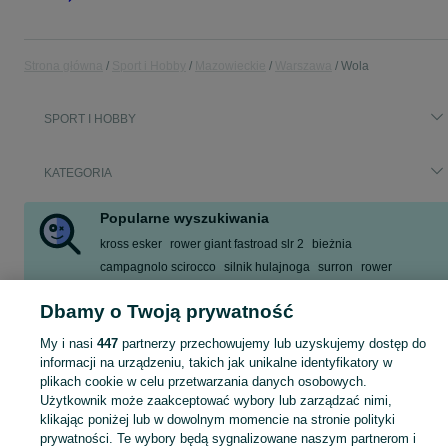
Strona główna
Sport i Hobby
Mazowieckie
Warszawa
Wola
SPORT I HOBBY
KATEGORIA
Popularne wyszukiwania
kross esker
rower giant fastroad slr 2
bieżnia
campagnolo scirocco
silnik hulajnoga
surron
rower
hulajnoga elektryczna
Dbamy o Twoją prywatność
Zobacz Więcej
My i nasi
447
partnerzy przechowujemy lub uzyskujemy dostęp do
informacji na urządzeniu, takich jak unikalne identyfikatory w
Zobacz Więc
Sprzedaż sprzętu sportowego i hobby Warszawa ▶️ Szeroki wybór produktów ✅ Nowe i używane w atrakcyjnych cenach ✌ Sprawdź ogłoszenia na OLX.pl!
plikach cookie w celu przetwarzania danych osobowych.
Użytkownik może zaakceptować wybory lub zarządzać nimi,
klikając poniżej lub w dowolnym momencie na stronie polityki
Mapa kategorii
prywatności. Te wybory będą sygnalizowane naszym partnerom i