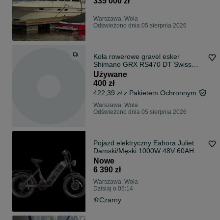
335 000 zł
Warszawa, Wola
Odświeżono dnia 05 sierpnia 2026
Koła rowerowe gravel esker
Shimano GRX RS470 DT Swiss
G540 sztywne osie 100x12 142x12
Używane
400 zł
422,39 zł z Pakietem Ochronnym
Warszawa, Wola
Odświeżono dnia 05 sierpnia 2026
Pojazd elektryczny Eahora Juliet
Damski/Męski 1000W 48V 60AH
195km
Nowe
6 390 zł
Warszawa, Wola
Dzisiaj o 05:14
Czarny