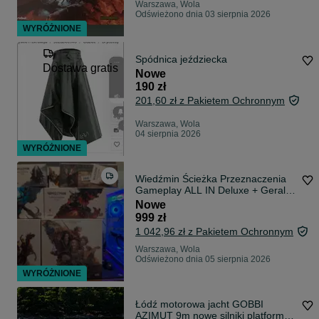
Warszawa, Wola
Odświeżono dnia 03 sierpnia 2026
WYRÓŻNIONE
Spódnica jeździecka
Dostawa gratis
Nowe
190 zł
201,60 zł z Pakietem Ochronnym
Warszawa, Wola
04 sierpnia 2026
WYRÓŻNIONE
Wiedźmin Ścieżka Przeznaczenia
Gameplay ALL IN Deluxe + Geralt
folia
Nowe
999 zł
1 042,96 zł z Pakietem Ochronnym
Warszawa, Wola
Odświeżono dnia 05 sierpnia 2026
WYRÓŻNIONE
Łódź motorowa jacht GOBBI
AZIMUT 9m nowe silniki platforma