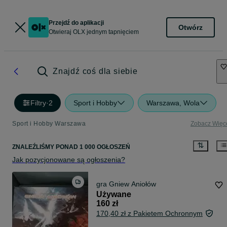
Przejdź do aplikacji
Otwórz
Otwieraj OLX jednym tapnięciem
Znajdź coś dla siebie
Filtry
·
2
Sport i Hobby
Warszawa, Wola
Sport i Hobby Warszawa
Zobacz Więc
ZNALEŹLIŚMY
PONAD
1 000 OGŁOSZEŃ
Jak pozycjonowane są ogłoszenia?
gra Gniew Aniołów
Używane
160 zł
170,40 zł z Pakietem Ochronnym