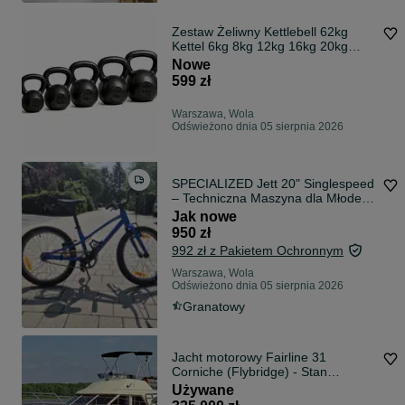
Zestaw Żeliwny Kettlebell 62kg
Kettel 6kg 8kg 12kg 16kg 20kg
Kula Ketel Odważnik Kulowy
Nowe
Obciążenie Żeliwne Żeliwo
599 zł
Warszawa, Wola
Odświeżono dnia 05 sierpnia 2026
SPECIALIZED Jett 20" Singlespeed
– Techniczna Maszyna dla Młodego
Kolarza!
Jak nowe
950 zł
992 zł z Pakietem Ochronnym
Warszawa, Wola
Odświeżono dnia 05 sierpnia 2026
Granatowy
Jacht motorowy Fairline 31
Corniche (Flybridge) - Stan
KOLEKCJONERSKI
Używane