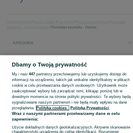
Strona główna
Sport i Hobby
Turystyka
Pozostała turystyka
Pozostała
turystyka - Świętokrzyskie
Pozostała turystyka - Ostrów
KATEGORIA
Zobacz Więc
Sprzedaż pozostałego sprzętu turystycznego Ostrów ▶️ Aktualne oferty ✅ Duży wybór produktów w atrakcyjnych cenach ✌ Znajdź ogłoszenia na OLX.pl!
Dbamy o Twoją prywatność
Mapa kategorii
My i nasi
447
partnerzy przechowujemy lub uzyskujemy dostęp do
informacji na urządzeniu, takich jak unikalne identyfikatory w plikach
Mapa miejscowości
cookie w celu przetwarzania danych osobowych. Użytkownik może
Mapa ministron
zaakceptować wybory lub zarządzać nimi, klikając poniżej lub w
Popularne wyszukiwania
dowolnym momencie na stronie polityki prywatności. Te wybory będą
sygnalizowane naszym partnerom i nie będą miały wpływu na dane
przeglądania.
Polityka cookies,
Polityka Prywatności
Wraz z naszymi partnerami przetwarzamy dane w celu
zapewnienia:
Użycie dokładnych danych geolokalizacyjnych. Aktywne skanowanie
charakterystyki urządzenia do celów identyfikacji. Rozumienie