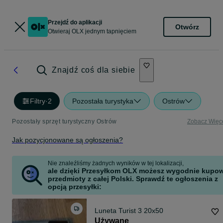
Przejdź do aplikacji
Otwórz
Otwieraj OLX jednym tapnięciem
Znajdź coś dla siebie
Filtry
·
2
Pozostała turystyka
Ostrów
Pozostały sprzęt turystyczny Ostrów
Zobacz Więc
Jak pozycjonowane są ogłoszenia?
Nie znaleźliśmy żadnych wyników w tej lokalizacji,
ale dzięki Przesyłkom OLX możesz wygodnie kupo
przedmioty z całej Polski. Sprawdź te ogłoszenia z
opcją przesyłki:
Luneta Turist 3 20x50
Używane