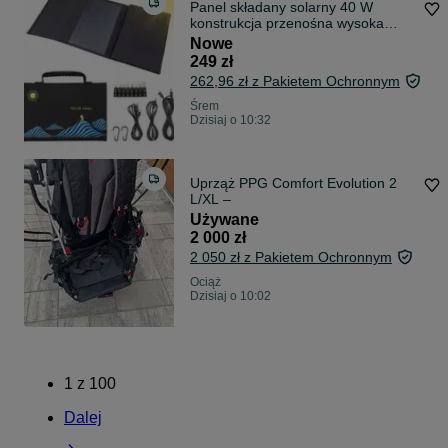
Panel składany solarny 40 W
konstrukcja przenośna wysoka
wydajność
Nowe
249 zł
262,96 zł z Pakietem Ochronnym
Śrem
Dzisiaj o 10:32
Uprząż PPG Comfort Evolution 2
L/XL –
Używane
2 000 zł
2 050 zł z Pakietem Ochronnym
Ociąż
Dzisiaj o 10:02
1
z
100
Dalej