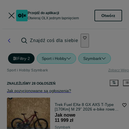
Przejdź do aplikacji
Otwórz
Otwieraj OLX jednym tapnięciem
Znajdź coś dla siebie
Filtry
·
2
Sport i Hobby
Szymbark
Sport i Hobby Szymbark
Zobacz Więc
ZNALEŹLIŚMY 28 OGŁOSZEŃ
Jak pozycjonowane są ogłoszenia?
Trek Fuel EXe 8 GX AXS T-Type
[170Km] M 29” 2026 e-bike rower
elektryczny cube enduro mtb jam
Jak nowe
rail focus rise levo turbo orbea
11 999 zł
Szymbark