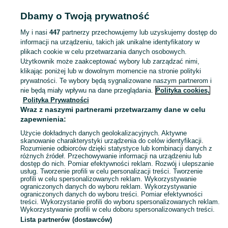
SPORT I HOBBY
Dbamy o Twoją prywatność
My i nasi
447
partnerzy przechowujemy lub uzyskujemy dostęp do
KATEGORIA
informacji na urządzeniu, takich jak unikalne identyfikatory w
plikach cookie w celu przetwarzania danych osobowych.
Użytkownik może zaakceptować wybory lub zarządzać nimi,
Zobacz Więc
Sprzedaż sprzętu sportowego i hobby Szymbark ▶️ Szeroki wybór produktów ✅ Nowe i używane w atrakcyjnych cenach ✌ Sprawdź ogłoszenia na OLX.pl!
klikając poniżej lub w dowolnym momencie na stronie polityki
prywatności. Te wybory będą sygnalizowane naszym partnerom i
nie będą miały wpływu na dane przeglądania.
Polityka cookies,
Mapa kategorii
Polityka Prywatności
Mapa miejscowości
Wraz z naszymi partnerami przetwarzamy dane w celu
zapewnienia:
Mapa ministron
Użycie dokładnych danych geolokalizacyjnych. Aktywne
Popularne wyszukiwania
skanowanie charakterystyki urządzenia do celów identyfikacji.
Rozumienie odbiorców dzięki statystyce lub kombinacji danych z
różnych źródeł. Przechowywanie informacji na urządzeniu lub
dostęp do nich. Pomiar efektywności reklam. Rozwój i ulepszanie
usług. Tworzenie profili w celu personalizacji treści. Tworzenie
profili w celu spersonalizowanych reklam. Wykorzystywanie
ograniczonych danych do wyboru reklam. Wykorzystywanie
ograniczonych danych do wyboru treści. Pomiar efektywności
treści. Wykorzystanie profili do wyboru spersonalizowanych reklam.
Wykorzystywanie profili w celu doboru spersonalizowanych treści.
Lista partnerów (dostawców)