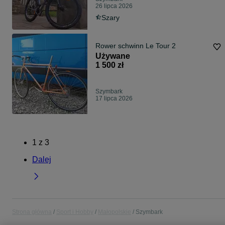
26 lipca 2026
Szary
Rower schwinn Le Tour 2
Używane
1 500 zł
Szymbark
17 lipca 2026
1
z
3
Dalej
Strona główna
Sport i Hobby
Małopolskie
Szymbark