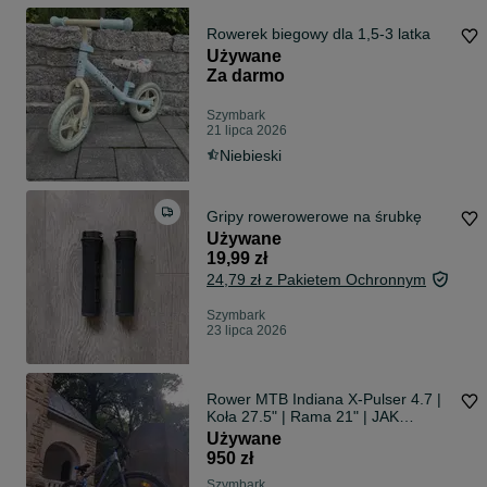
Rowerek biegowy dla 1,5-3 latka
Używane
Za darmo
Szymbark
21 lipca 2026
Niebieski
Gripy rowerowerowe na śrubkę
Używane
19,99 zł
24,79 zł z Pakietem Ochronnym
Szymbark
23 lipca 2026
Rower MTB Indiana X-Pulser 4.7 |
Koła 27.5" | Rama 21" | JAK
NOWY!
Używane
950 zł
Szymbark