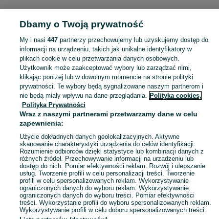
POLSKA » DOLNOŚLĄSKIE
Dbamy o Twoją prywatność
My i nasi
447
partnerzy przechowujemy lub uzyskujemy dostęp do
KATEGORIA
informacji na urządzeniu, takich jak unikalne identyfikatory w
plikach cookie w celu przetwarzania danych osobowych.
Użytkownik może zaakceptować wybory lub zarządzać nimi,
Zobacz Więc
Sprzedaż odzieży narciarskiej Dolnośląskie ▶️ Nowe i używane oferty ✅ Szeroki wybór produktów w atrakcyjnych cenach ✌ Znajdź ogłoszenia na OLX.pl!
klikając poniżej lub w dowolnym momencie na stronie polityki
prywatności. Te wybory będą sygnalizowane naszym partnerom i
nie będą miały wpływu na dane przeglądania.
Polityka cookies,
Mapa kategorii
Polityka Prywatności
Mapa miejscowości
Wraz z naszymi partnerami przetwarzamy dane w celu
zapewnienia:
Mapa ministron
Użycie dokładnych danych geolokalizacyjnych. Aktywne
Popularne wyszukiwania
skanowanie charakterystyki urządzenia do celów identyfikacji.
Rozumienie odbiorców dzięki statystyce lub kombinacji danych z
różnych źródeł. Przechowywanie informacji na urządzeniu lub
dostęp do nich. Pomiar efektywności reklam. Rozwój i ulepszanie
usług. Tworzenie profili w celu personalizacji treści. Tworzenie
profili w celu spersonalizowanych reklam. Wykorzystywanie
ograniczonych danych do wyboru reklam. Wykorzystywanie
ograniczonych danych do wyboru treści. Pomiar efektywności
treści. Wykorzystanie profili do wyboru spersonalizowanych reklam.
Wykorzystywanie profili w celu doboru spersonalizowanych treści.