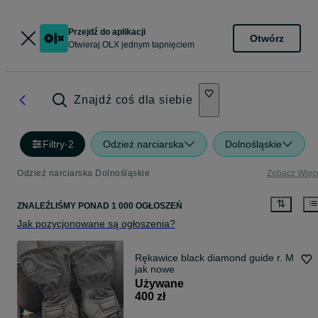
Przejdź do aplikacji
Otwórz
Otwieraj OLX jednym tapnięciem
Znajdź coś dla siebie
Filtry
·
2
Odzież narciarska
Dolnośląskie
Odzież narciarska Dolnośląskie
Zobacz Więc
ZNALEŹLIŚMY
PONAD
1 000 OGŁOSZEŃ
Jak pozycjonowane są ogłoszenia?
Rękawice black diamond guide r. M
jak nowe
Używane
400 zł