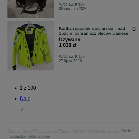
Wrocław, Krzyki
08 sierpnia 2026
Kurtka i spodnie narciarskie Head
152cm, ochraniacz pleców Dainese
Używane
1 030 zł
Wrocław, Krzyki
27 lipca 2026
1
z
100
Dalej
Strona główna
Sport i Hobby
Sporty zimowe
Odzież narciarska
Odzież
narciarska - Dolnośląskie